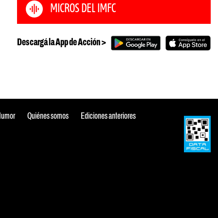
MICROS DEL IMFC
Descargá la App de Acción >
Humor
Quiénes somos
Ediciones anteriores