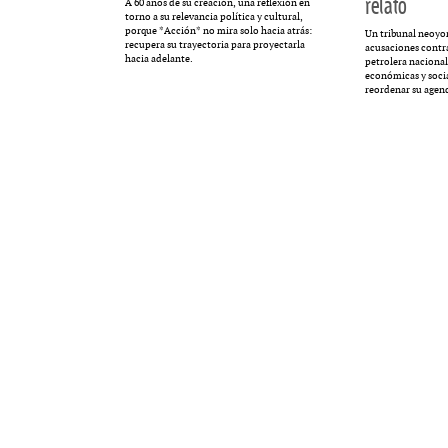
relato
A 60 años de su creación, una reflexión en
torno a su relevancia política y cultural,
porque *Acción* no mira solo hacia atrás:
Un tribunal neoyo
recupera su trayectoria para proyectarla
acusaciones contra
hacia adelante.
petrolera nacional
económicas y socia
reordenar su agen