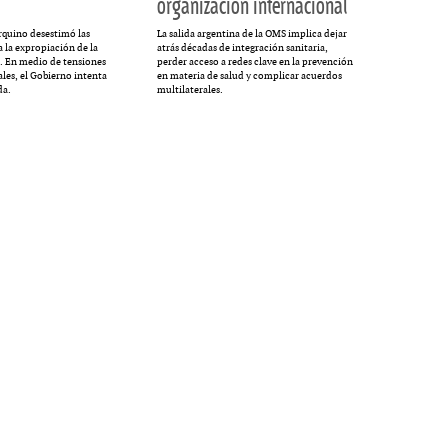
organización internacional
rquino desestimó las
La salida argentina de la OMS implica dejar
 la expropiación de la
atrás décadas de integración sanitaria,
. En medio de tensiones
perder acceso a redes clave en la prevención
les, el Gobierno intenta
en materia de salud y complicar acuerdos
da.
multilaterales.