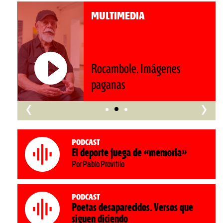
MULTIMEDIA
Rocambole. Imágenes
paganas
‹
›
Podcast
El deporte juega de «memoria»
Por Pablo Provitilo
Podcast
Poetas desaparecidos. Versos que
siguen diciendo