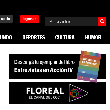
scribite
Ingresar
UNDO
DEPORTES
CULTURA
HUMOR
|
|
Plan de lucha de UTEP
Exportaciones del agr