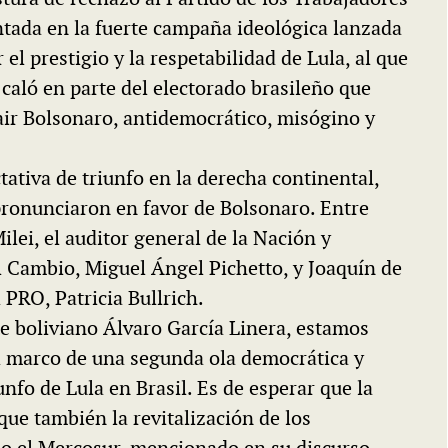
ntada en la fuerte campaña ideológica lanzada
el prestigio y la respetabilidad de Lula, al que
caló en parte del electorado brasileño que
air Bolsonaro, antidemocrático, misógino y
ativa de triunfo en la derecha continental,
 pronunciaron en favor de Bolsonaro. Entre
ilei, el auditor general de la Nación y
l Cambio, Miguel Ángel Pichetto, y Joaquín de
l PRO, Patricia Bullrich.
te boliviano Álvaro García Linera, estamos
 el marco de una segunda ola democrática y
unfo de Lula en Brasil. Es de esperar que la
ique también la revitalización de los
lo el Mercosur, mencionado en su discurso