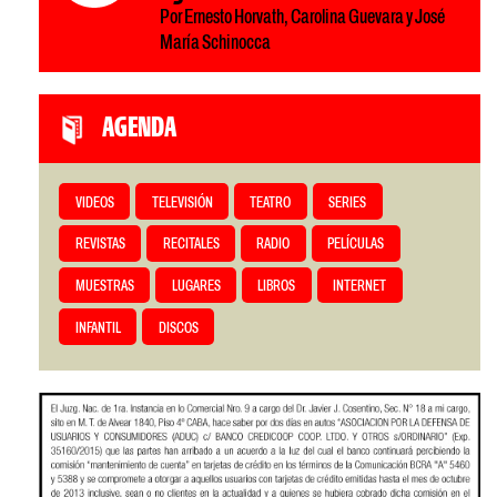
Por Ernesto Horvath, Carolina Guevara y José
María Schinocca
AGENDA
VIDEOS
TELEVISIÓN
TEATRO
SERIES
REVISTAS
RECITALES
RADIO
PELÍCULAS
MUESTRAS
LUGARES
LIBROS
INTERNET
INFANTIL
DISCOS