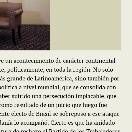
MULTIMEDIA
60º aniversario de Acción.
Periodismo con historia
uye un acontecimiento de carácter continental
e, políticamente, en toda la región. No solo
más grande de Latinoamérica, sino también por
olítica a nivel mundial, que se consolida con
haber sufrido una persecución implacable, que
como resultado de un juicio que luego fue
te electo de Brasil se sobrepuso a ese ataque
adanía lo acompañó. Cierto es que ha anidado
stura de rechazo al Partido de los Trabajadores