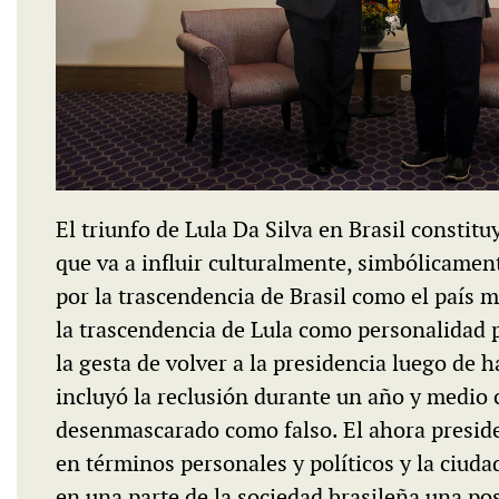
MULTIMEDIA
s
Roberto Pompa. «La reforma
nos retrocede al siglo XIX»
El triunfo de Lula Da Silva en Brasil constit
que va a influir culturalmente, simbólicament
por la trascendencia de Brasil como el país 
la trascendencia de Lula como personalidad p
la gesta de volver a la presidencia luego de 
incluyó la reclusión durante un año y medio 
desenmascarado como falso. El ahora presiden
en términos personales y políticos y la ciud
en una parte de la sociedad brasileña una po