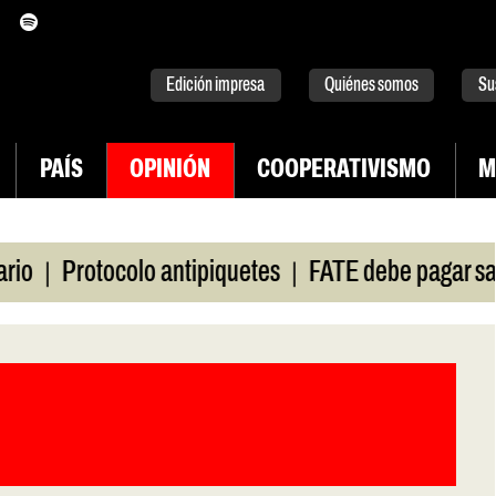
itter
instagram
tiktok
Youtube
Spotify
Edición impresa
Quiénes somos
Su
PAÍS
OPINIÓN
COOPERATIVISMO
M
|
Protocolo antipiquetes
FATE debe pagar salarios