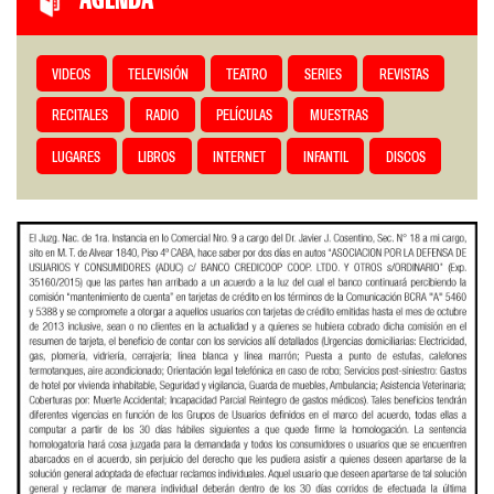
AGENDA
VIDEOS
TELEVISIÓN
TEATRO
SERIES
REVISTAS
RECITALES
RADIO
PELÍCULAS
MUESTRAS
LUGARES
LIBROS
INTERNET
INFANTIL
DISCOS