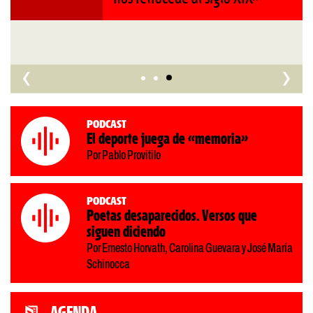
Roberto Pompa. «La reforma
nos retrocede al siglo XIX»
‹
›
Podcast
El deporte juega de «memoria»
Por Pablo Provitilo
Podcast
Poetas desaparecidos. Versos que
siguen diciendo
Por Ernesto Horvath, Carolina Guevara y José María
Schinocca