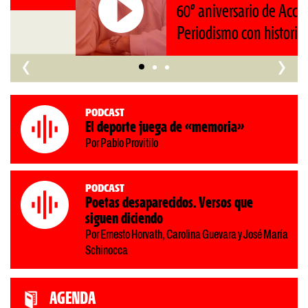
60º aniversario de Acción.
Periodismo con historia
‹
›
Podcast
El deporte juega de «memoria»
Por Pablo Provitilo
Podcast
Poetas desaparecidos. Versos que
siguen diciendo
Por Ernesto Horvath, Carolina Guevara y José María
Schinocca
AGENDA