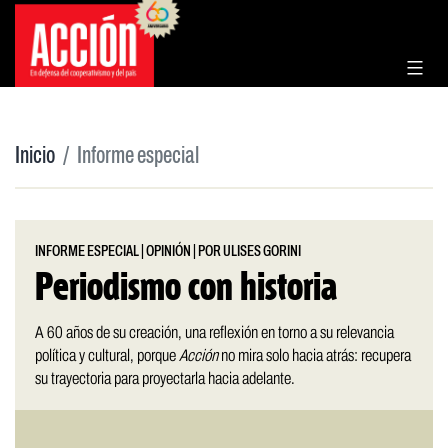
Saltar
al
contenido
Inicio
Informe especial
INFORME ESPECIAL
|
OPINIÓN
|
POR ULISES GORINI
Periodismo con historia
A 60 años de su creación, una reflexión en torno a su relevancia
política y cultural, porque
Acción
no mira solo hacia atrás: recupera
su trayectoria para proyectarla hacia adelante.