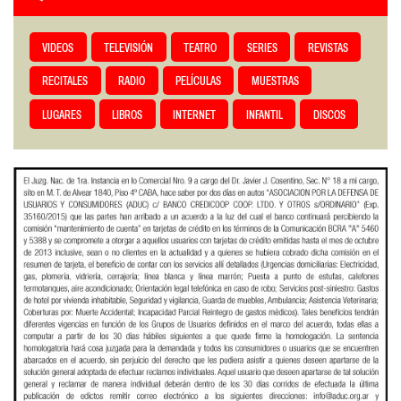
VIDEOS
TELEVISIÓN
TEATRO
SERIES
REVISTAS
RECITALES
RADIO
PELÍCULAS
MUESTRAS
LUGARES
LIBROS
INTERNET
INFANTIL
DISCOS