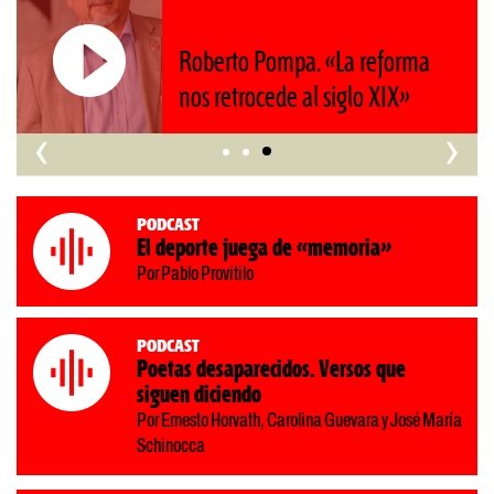
Roberto Pompa. «La reforma
nos retrocede al siglo XIX»
‹
›
Podcast
El deporte juega de «memoria»
Por Pablo Provitilo
Podcast
Poetas desaparecidos. Versos que
siguen diciendo
Por Ernesto Horvath, Carolina Guevara y José María
Schinocca