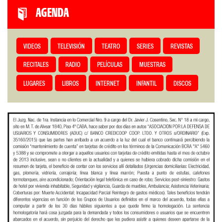
AGENDA
VIDEOS
TELEVISIÓN
TEATRO
SERIES
REVISTAS
RECITALES
RADIO
PELÍCULAS
MUESTRAS
LUGARES
LIBROS
INTERNET
INFANTIL
DISCOS