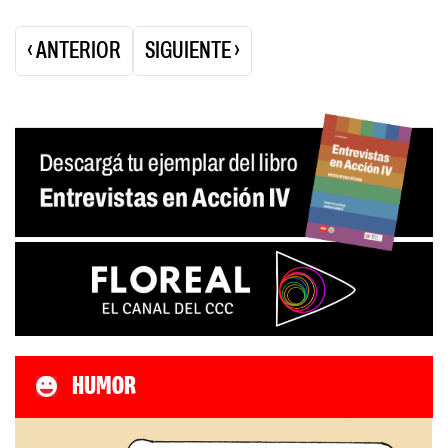
Paginación
‹ ANTERIOR
SIGUIENTE ›
de
entradas
HUMOR