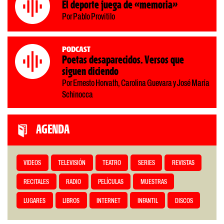
El deporte juega de «memoria»
Por Pablo Provitilo
Podcast
Poetas desaparecidos. Versos que
siguen diciendo
Por Ernesto Horvath, Carolina Guevara y José María
Schinocca
AGENDA
VIDEOS
TELEVISIÓN
TEATRO
SERIES
REVISTAS
RECITALES
RADIO
PELÍCULAS
MUESTRAS
LUGARES
LIBROS
INTERNET
INFANTIL
DISCOS