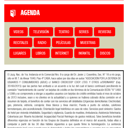
AGENDA
VIDEOS
TELEVISIÓN
TEATRO
SERIES
REVISTAS
RECITALES
RADIO
PELÍCULAS
MUESTRAS
LUGARES
LIBROS
INTERNET
INFANTIL
DISCOS