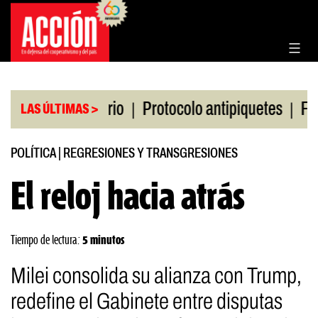
Saltar
al
contenido
|
|
sa de Rosario
Protocolo antipiquetes
FATE debe
LAS ÚLTIMAS >
POLÍTICA
|
REGRESIONES Y TRANSGRESIONES
El reloj hacia atrás
Tiempo de lectura:
5 minutos
Milei consolida su alianza con Trump,
redefine el Gabinete entre disputas