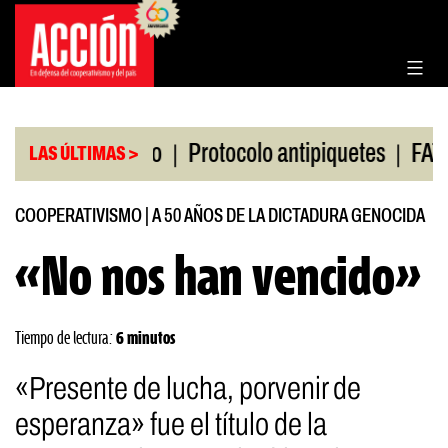
Saltar
al
contenido
|
|
olsa de Rosario
Protocolo antipiquetes
FATE de
LAS ÚLTIMAS >
COOPERATIVISMO
|
A 50 AÑOS DE LA DICTADURA GENOCIDA
«No nos han vencido»
Tiempo de lectura:
6 minutos
«Presente de lucha, porvenir de
esperanza» fue el título de la