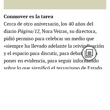
Conmover es la tarea
Cerca de otro aniversario, los 40 años del
diario
Página/12
, Nora Veiras, su directora,
pidió permiso para celebrar un medio que
«siempre ha llevado adelante la reivindicación
y el espacio para discutir, para debatir, para
poner en evidencia, para seguir informando
sobre lo que significó el terrorismo de Estado
desde las atrocidades humanas hasta el
latrocinio económico. Es difícil regenerar
esperanzas. Hay mucho por hacer, hay
muchísimo por conmover. Y digo conmover
porque hay algo que esta derecha asesina que