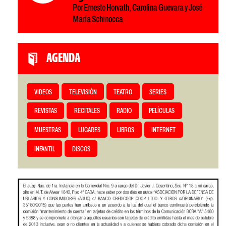
Por Ernesto Horvath, Carolina Guevara y José
María Schinocca
AGENDA
VIDEOS
TELEVISIÓN
TEATRO
SERIES
REVISTAS
RECITALES
RADIO
PELÍCULAS
MUESTRAS
LUGARES
LIBROS
INTERNET
INFANTIL
DISCOS