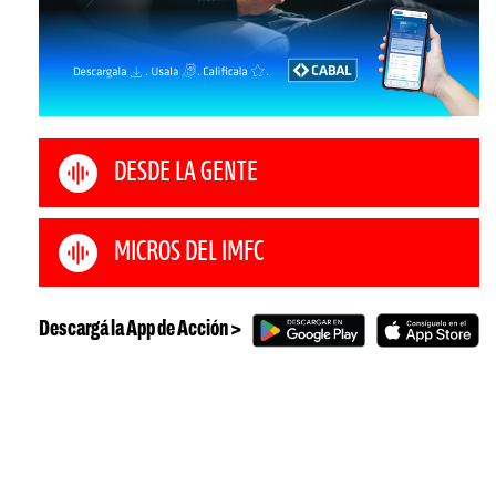
DESDE LA GENTE
MICROS DEL IMFC
Descargá la App de Acción >