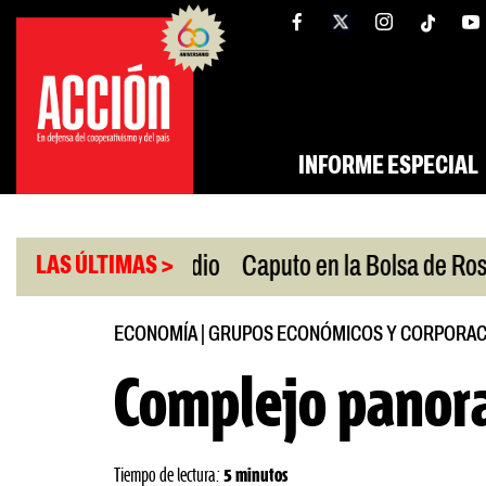
Saltar
tw
facebook
al
contenido
INFORME ESPECIAL
|
n Oriente Medio
Caputo en la Bolsa de Rosario
LAS ÚLTIMAS >
ECONOMÍA
|
GRUPOS ECONÓMICOS Y CORPORAC
Complejo panora
Tiempo de lectura:
5 minutos