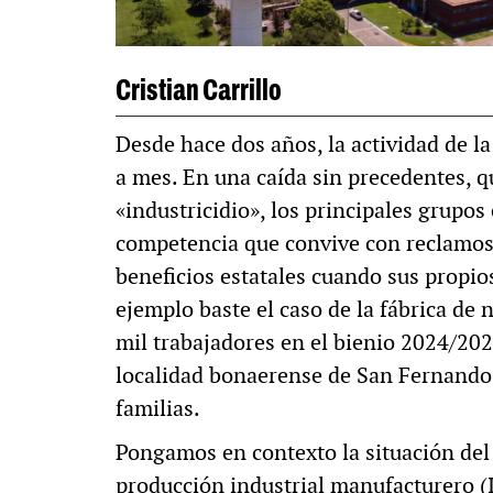
MULTIMEDIA
Cristian Carrillo
Desde hace dos años, la actividad de l
a. «La reforma
60º aniversario de A
a mes. En una caída sin precedentes, 
al siglo XIX»
Periodismo con histo
«industricidio», los principales grupo
competencia que convive con reclamos 
beneficios estatales cuando sus propio
ejemplo baste el caso de la fábrica de
mil trabajadores en el bienio 2024/2025
localidad bonaerense de San Fernando 
familias.
Pongamos en contexto la situación del 
producción industrial manufacturero (I