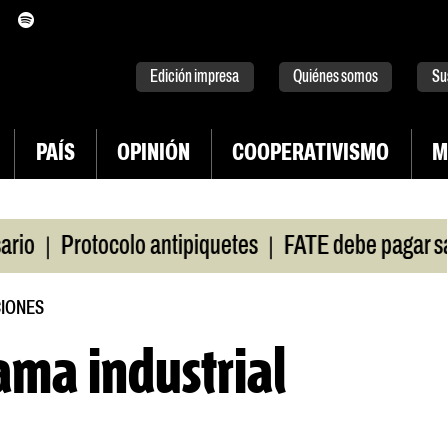
itter
instagram
tiktok
Youtube
Spotify
Edición impresa
Quiénes somos
Su
PAÍS
OPINIÓN
COOPERATIVISMO
M
|
Protocolo antipiquetes
FATE debe pagar salarios
IONES
ma industrial