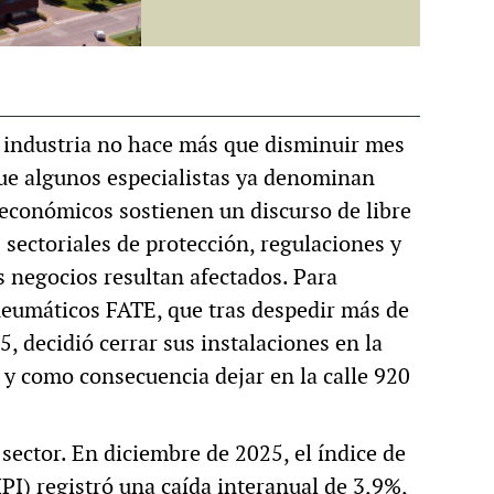
MULTIMEDIA
a industria no hace más que disminuir mes
cción.
Rocambole. Imágenes
que algunos especialistas ya denominan
ria
paganas
s económicos sostienen un discurso de libre
sectoriales de protección, regulaciones y
s negocios resultan afectados. Para
 neumáticos FATE, que tras despedir más de
, decidió cerrar sus instalaciones en la
y como consecuencia dejar en la calle 920
sector. En diciembre de 2025, el índice de
PI) registró una caída interanual de 3,9%,