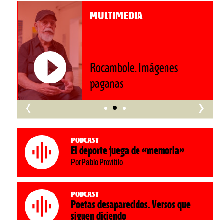
MULTIMEDIA
Roberto Pompa. «La reforma
nos retrocede al siglo XIX»
‹
›
Podcast
El deporte juega de «memoria»
Por Pablo Provitilo
Podcast
Poetas desaparecidos. Versos que
siguen diciendo