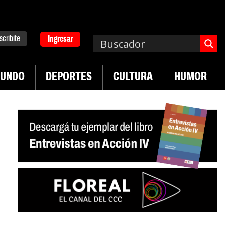
scribite
Ingresar
UNDO
DEPORTES
CULTURA
HUMOR
|
|
Plan de lucha de UTEP
Exportaciones del agro