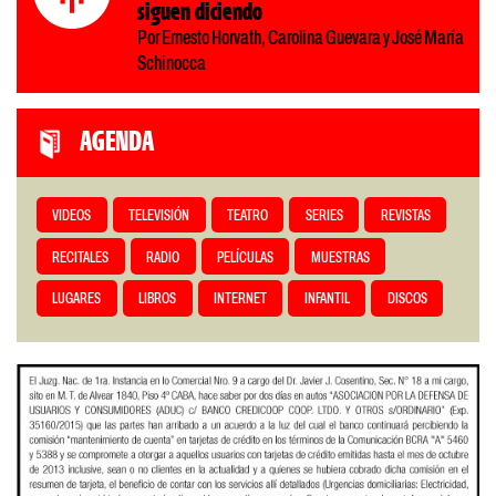
siguen diciendo
Por Ernesto Horvath, Carolina Guevara y José María
Schinocca
AGENDA
VIDEOS
TELEVISIÓN
TEATRO
SERIES
REVISTAS
RECITALES
RADIO
PELÍCULAS
MUESTRAS
LUGARES
LIBROS
INTERNET
INFANTIL
DISCOS