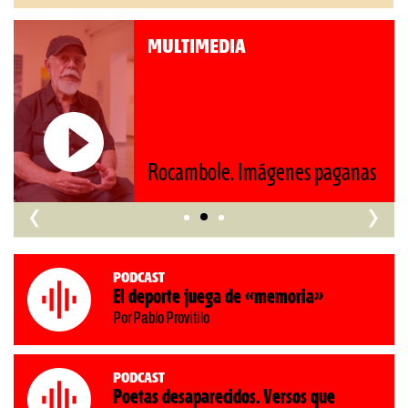
MULTIMEDIA
Roberto Pompa. «La reforma
nos retrocede al siglo XIX»
‹
›
Podcast
El deporte juega de «memoria»
Por Pablo Provitilo
Podcast
Poetas desaparecidos. Versos que