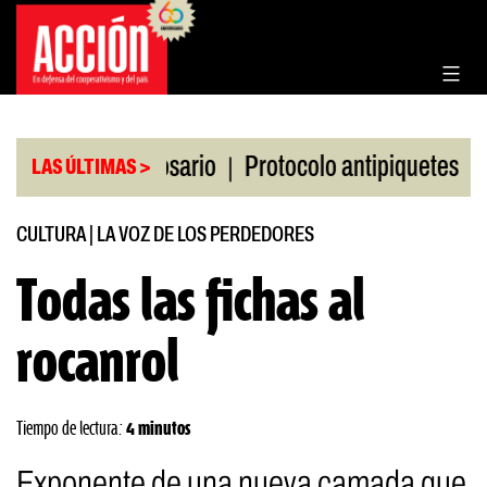
Saltar
al
contenido
|
|
Bolsa de Rosario
Protocolo antipiquetes
FATE d
LAS ÚLTIMAS >
CULTURA
|
LA VOZ DE LOS PERDEDORES
Todas las fichas al
rocanrol
Tiempo de lectura:
4 minutos
Exponente de una nueva camada que