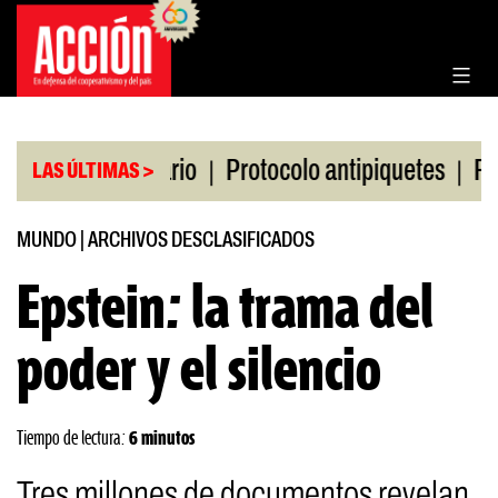
Saltar
al
contenido
|
|
olsa de Rosario
Protocolo antipiquetes
FATE de
LAS ÚLTIMAS >
MUNDO
|
ARCHIVOS DESCLASIFICADOS
Epstein: la trama del
poder y el silencio
Tiempo de lectura:
6 minutos
Tres millones de documentos revelan