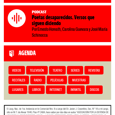
Podcast
Poetas desaparecidos. Versos que
siguen diciendo
Por Ernesto Horvath, Carolina Guevara y José María
Schinocca
AGENDA
VIDEOS
TELEVISIÓN
TEATRO
SERIES
REVISTAS
RECITALES
RADIO
PELÍCULAS
MUESTRAS
LUGARES
LIBROS
INTERNET
INFANTIL
DISCOS