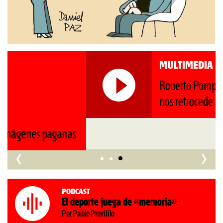
MULTIMEDIA
Roberto Pompa. «La reforma
nos retrocede al siglo XIX»
‹
›
Podcast
El deporte juega de «memoria»
Por Pablo Provitilo