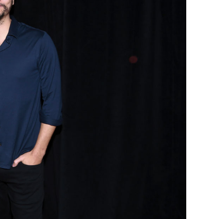
MULTIMEDIA
cción.
Rocambole. Imágenes
ria
paganas