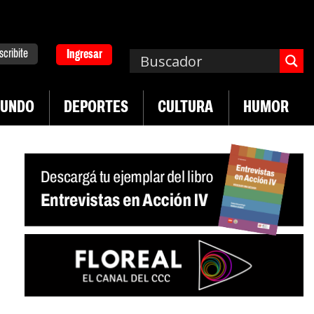
scribite
Ingresar
UNDO
DEPORTES
CULTURA
HUMOR
|
|
Plan de lucha de UTEP
Exportaciones del agro