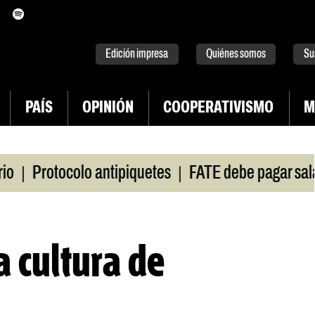
itter
instagram
tiktok
Youtube
Spotify
Edición impresa
Quiénes somos
Su
PAÍS
OPINIÓN
COOPERATIVISMO
M
|
|
otocolo antipiquetes
FATE debe pagar salarios
 cultura de