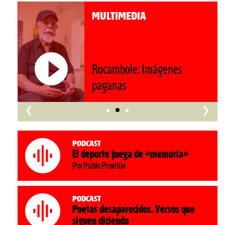
MULTIMEDIA
Roberto Pompa. «La reforma
nos retrocede al siglo XIX»
‹
›
Podcast
El deporte juega de «memoria»
Por Pablo Provitilo
Podcast
Poetas desaparecidos. Versos que
siguen diciendo