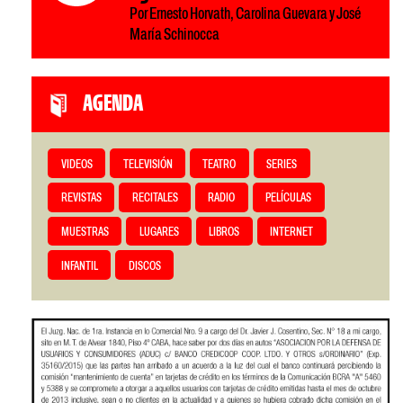
Por Ernesto Horvath, Carolina Guevara y José
María Schinocca
AGENDA
VIDEOS
TELEVISIÓN
TEATRO
SERIES
REVISTAS
RECITALES
RADIO
PELÍCULAS
MUESTRAS
LUGARES
LIBROS
INTERNET
INFANTIL
DISCOS