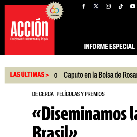
Saltar
tw
facebook
al
contenido
INFORME ESPECIAL
|
Oriente Medio
Caputo en la Bolsa de Rosario
Pr
LAS ÚLTIMAS >
DE CERCA
|
PELÍCULAS Y PREMIOS
«Diseminamos la
Brasil»