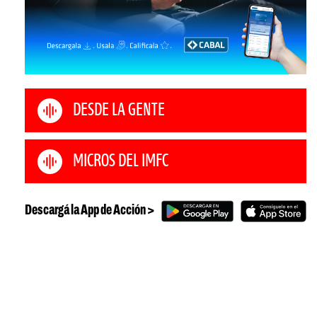
DESDE LA GENTE
MICROS DEL IMFC
Descargá la App de Acción >