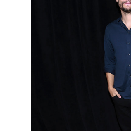
MULTIMEDIA
. «La reforma
al siglo XIX»
60º aniversario de A
Periodismo con histo