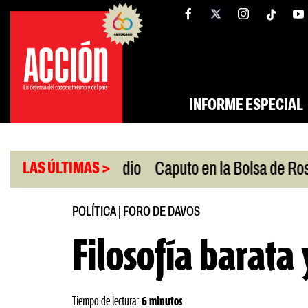
Saltar
tw
facebook
al
contenido
INFORME ESPECIAL
|
n Oriente Medio
Caputo en la Bolsa de Rosario
LAS ÚLTIMAS >
POLÍTICA
|
FORO DE DAVOS
Filosofía barata
Tiempo de lectura:
6 minutos