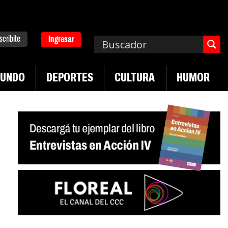
scribite
Ingresar
UNDO
DEPORTES
CULTURA
HUMOR
|
|
Plan de lucha de UTEP
Exportaciones del agro