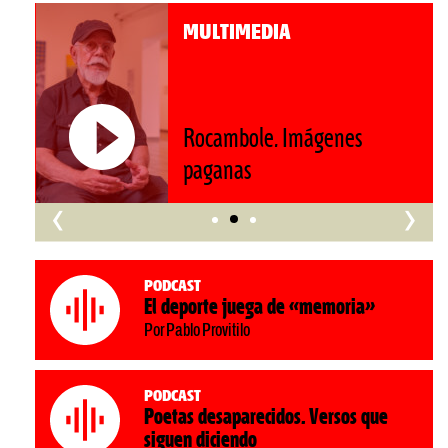
MULTIMEDIA
Roberto Pompa. «La reforma
nos retrocede al siglo XIX»
‹
›
Podcast
El deporte juega de «memoria»
Por Pablo Provitilo
Podcast
Poetas desaparecidos. Versos que
siguen diciendo