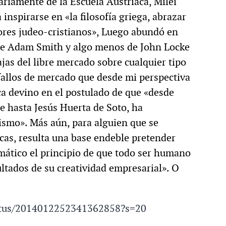
ariamente de la Escuela Austríaca, Milei
inspirarse en «la filosofía griega, abrazar
lores judeo-cristianos», Luego abundó en
de Adam Smith y algo menos de John Locke
jas del libre mercado sobre cualquier tipo
«fallos de mercado que desde mi perspectiva
ica devino en el postulado de que «desde
e hasta Jesús Huerta de Soto, ha
ismo». Más aún, para alguien que se
as, resulta una base endeble pretender
mático el principio de que todo ser humano
ultados de su creatividad empresarial». O
tatus/2014012252341362858?s=20