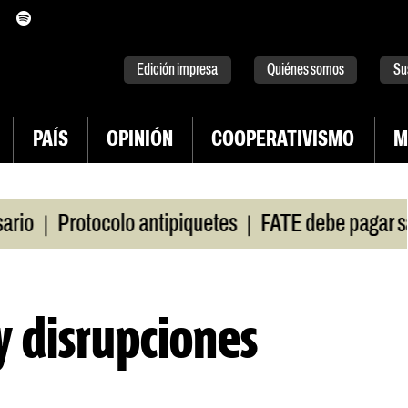
itter
instagram
tiktok
Youtube
Spotify
Edición impresa
Quiénes somos
Su
PAÍS
OPINIÓN
COOPERATIVISMO
M
|
Protocolo antipiquetes
FATE debe pagar salarios
 y disrupciones