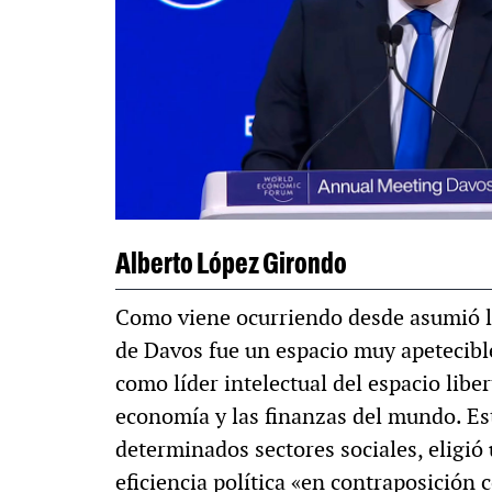
A
MULTIMEDIA
pa. «La reforma
60º aniversario de 
 al siglo XIX»
Periodismo con his
Alberto López Girondo
Como viene ocurriendo desde asumió la
de Davos fue un espacio muy apetecibl
como líder intelectual del espacio liber
economía y las finanzas del mundo. Es
determinados sectores sociales, eligió u
eficiencia política «en contraposición c