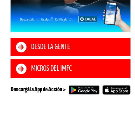
DESDE LA GENTE
MICROS DEL IMFC
Descargá la App de Acción >