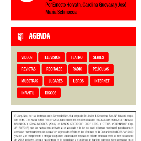
Por Ernesto Horvath, Carolina Guevara y José
María Schinocca
AGENDA
VIDEOS
TELEVISIÓN
TEATRO
SERIES
REVISTAS
RECITALES
RADIO
PELÍCULAS
MUESTRAS
LUGARES
LIBROS
INTERNET
INFANTIL
DISCOS