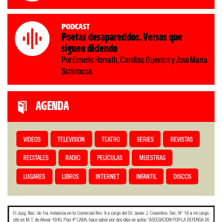
Podcast
Poetas desaparecidos. Versos que
siguen diciendo
Por Ernesto Horvath, Carolina Guevara y José María
Schinocca
AGENDA
VIDEOS
TELEVISIÓN
TEATRO
SERIES
REVISTAS
RECITALES
RADIO
PELÍCULAS
MUESTRAS
LUGARES
LIBROS
INTERNET
INFANTIL
DISCOS