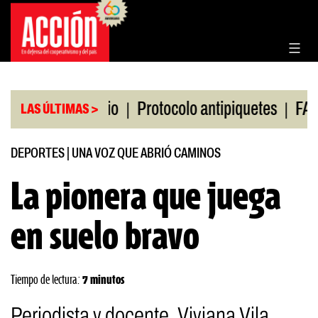
Saltar
al
contenido
|
|
 de Rosario
Protocolo antipiquetes
FATE debe p
LAS ÚLTIMAS >
DEPORTES
|
UNA VOZ QUE ABRIÓ CAMINOS
La pionera que juega
en suelo bravo
Tiempo de lectura:
7 minutos
Periodista y docente, Viviana Vila