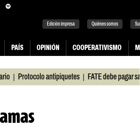
itter
instagram
tiktok
Youtube
Spotify
Edición impresa
Quiénes somos
Su
PAÍS
OPINIÓN
COOPERATIVISMO
M
|
Protocolo antipiquetes
FATE debe pagar salarios
llamas