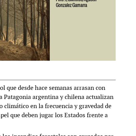
Gonzalez Gamarra
A
MULTIMEDIA
io de Acción.
Rocambole. Imáge
n historia
paganas
trol que desde hace semanas arrasan con
la Patagonia argentina y chilena actualizan
o climático en la frecuencia y gravedad de
pel que deben jugar los Estados frente a