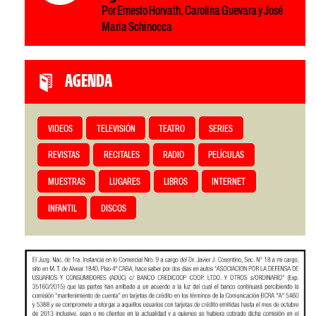
Por Ernesto Horvath, Carolina Guevara y José
María Schinocca
AGENDA
VIDEOS
TELEVISIÓN
TEATRO
SERIES
REVISTAS
RECITALES
RADIO
PELÍCULAS
MUESTRAS
LUGARES
LIBROS
INTERNET
INFANTIL
DISCOS