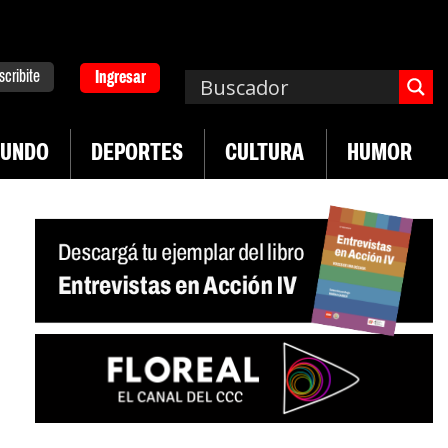
scribite
Ingresar
UNDO
DEPORTES
CULTURA
HUMOR
|
|
Plan de lucha de UTEP
Exportaciones del agro