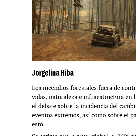
MEDIA
MULTIMEDI
o Pompa. «La reforma
60º aniversar
rocede al siglo XIX»
Periodismo co
Jorgelina Hiba
Los incendios forestales fuera de con
vidas, naturaleza e infraestructura en 
el debate sobre la incidencia del cambi
eventos extremos, así como sobre el pa
esto.