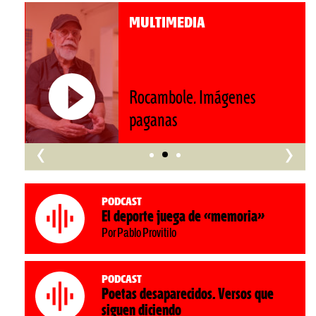
MULTIMEDIA
nes
Roberto Pompa. «La refo
nos retrocede al siglo XIX
‹
›
Podcast
El deporte juega de «memoria»
Por Pablo Provitilo
Podcast
Poetas desaparecidos. Versos que
siguen diciendo