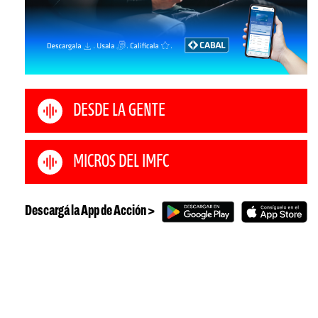
DESDE LA GENTE
MICROS DEL IMFC
Descargá la App de Acción >