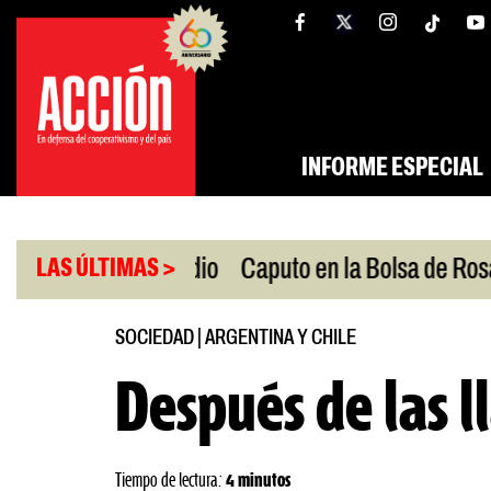
Saltar
tw
facebook
al
contenido
INFORME ESPECIAL
|
n Oriente Medio
Caputo en la Bolsa de Rosario
LAS ÚLTIMAS >
SOCIEDAD
|
ARGENTINA Y CHILE
Después de las 
Tiempo de lectura:
4 minutos