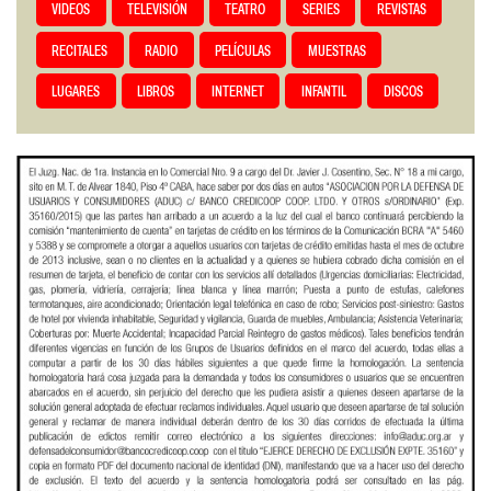
VIDEOS
TELEVISIÓN
TEATRO
SERIES
REVISTAS
RECITALES
RADIO
PELÍCULAS
MUESTRAS
LUGARES
LIBROS
INTERNET
INFANTIL
DISCOS