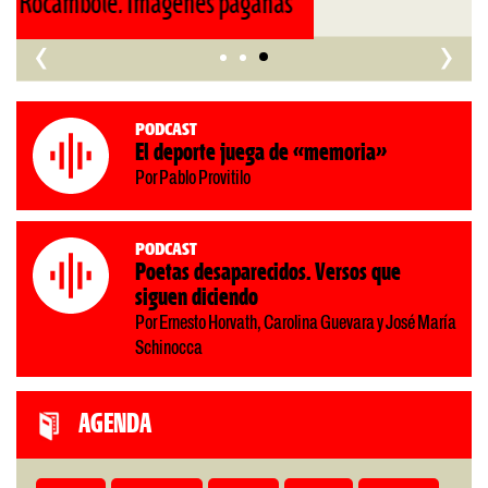
nos retrocede al siglo XIX»
‹
›
Podcast
El deporte juega de «memoria»
Por Pablo Provitilo
Podcast
Poetas desaparecidos. Versos que
siguen diciendo
Por Ernesto Horvath, Carolina Guevara y José María
Schinocca
AGENDA