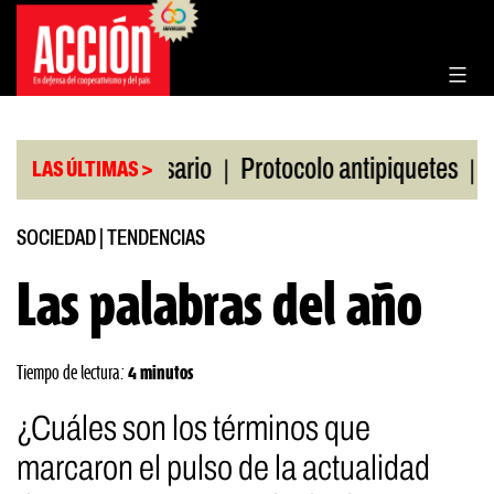
Saltar
al
contenido
|
|
Bolsa de Rosario
Protocolo antipiquetes
FATE d
LAS ÚLTIMAS >
SOCIEDAD
|
TENDENCIAS
Las palabras del año
Tiempo de lectura:
4 minutos
¿Cuáles son los términos que
marcaron el pulso de la actualidad