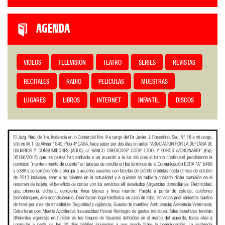
AGENDA
VIDEOS
TELEVISIÓN
TEATRO
SERIES
REVISTAS
RECITALES
RADIO
PELÍCULAS
MUESTRAS
LUGARES
LIBROS
INTERNET
INFANTIL
DISCOS