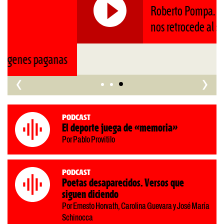
Roberto Pompa. «La reforma
nos retrocede al siglo XIX»
‹
›
Podcast
El deporte juega de «memoria»
Por Pablo Provitilo
Podcast
Poetas desaparecidos. Versos que
siguen diciendo
Por Ernesto Horvath, Carolina Guevara y José María
Schinocca