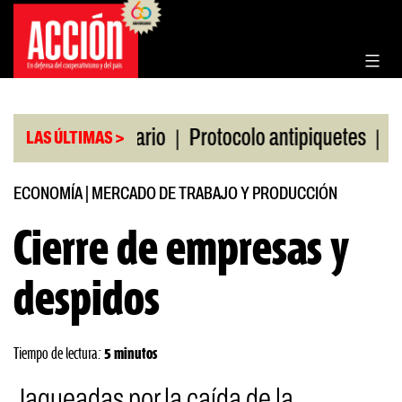
Saltar
al
contenido
|
|
olsa de Rosario
Protocolo antipiquetes
FATE de
LAS ÚLTIMAS >
ECONOMÍA
|
MERCADO DE TRABAJO Y PRODUCCIÓN
Cierre de empresas y
despidos
Tiempo de lectura:
5 minutos
Jaqueadas por la caída de la