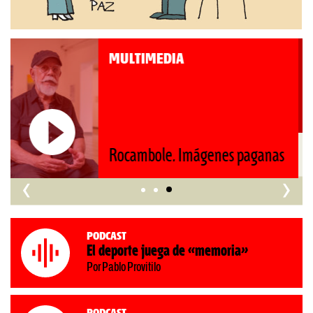
MULTIMEDIA
Roberto Pompa. «La reforma
nos retrocede al siglo XIX»
‹
›
Podcast
El deporte juega de «memoria»
Por Pablo Provitilo
Podcast