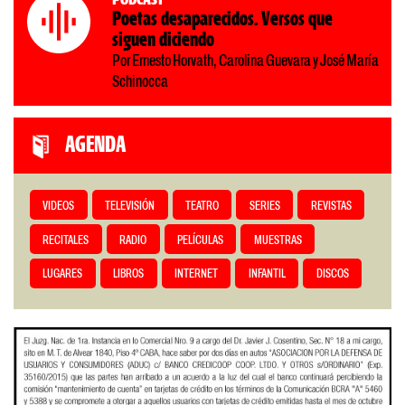
Poetas desaparecidos. Versos que
siguen diciendo
Por Ernesto Horvath, Carolina Guevara y José María
Schinocca
AGENDA
VIDEOS
TELEVISIÓN
TEATRO
SERIES
REVISTAS
RECITALES
RADIO
PELÍCULAS
MUESTRAS
LUGARES
LIBROS
INTERNET
INFANTIL
DISCOS