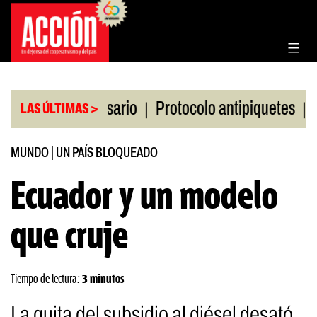
Saltar
al
contenido
|
|
Bolsa de Rosario
Protocolo antipiquetes
FATE de
LAS ÚLTIMAS >
MUNDO
|
UN PAÍS BLOQUEADO
Ecuador y un modelo
que cruje
Tiempo de lectura:
3 minutos
La quita del subsidio al diésel desató