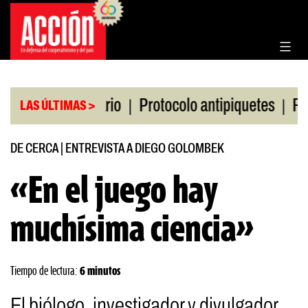
Saltar
al
contenido
|
|
sa de Rosario
Protocolo antipiquetes
FATE debe
LAS ÚLTIMAS >
DE CERCA
|
ENTREVISTA A DIEGO GOLOMBEK
«En el juego hay
muchísima ciencia»
Tiempo de lectura:
6 minutos
El biólogo, investigador y divulgador