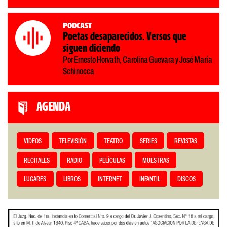
Podcast
Poetas desaparecidos. Versos que
siguen diciendo
Por Ernesto Horvath, Carolina Guevara y José María
Schinocca
AGENDA
VIDEOS
TELEVISIÓN
TEATRO
SERIES
REVISTAS
RECITALES
RADIO
PELÍCULAS
MUESTRAS
LUGARES
LIBROS
INTERNET
INFANTIL
DISCOS