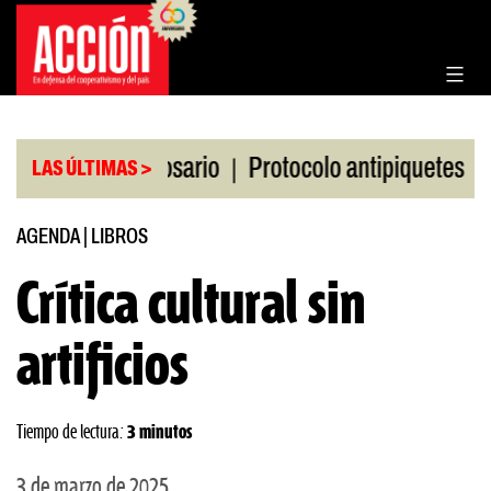
Saltar
al
contenido
|
|
Bolsa de Rosario
Protocolo antipiquetes
FATE de
LAS ÚLTIMAS >
AGENDA
|
LIBROS
Crítica cultural sin
artificios
Tiempo de lectura:
3 minutos
3 de marzo de 2025