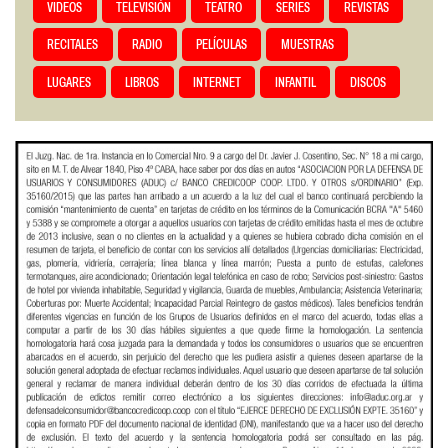
VIDEOS
TELEVISIÓN
TEATRO
SERIES
REVISTAS
RECITALES
RADIO
PELÍCULAS
MUESTRAS
LUGARES
LIBROS
INTERNET
INFANTIL
DISCOS