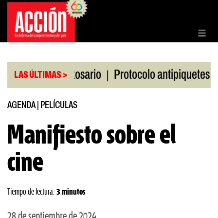
Saltar
al
contenido
|
|
a Bolsa de Rosario
Protocolo antipiquetes
FATE
LAS ÚLTIMAS >
AGENDA
|
PELÍCULAS
Manifiesto sobre el
cine
Tiempo de lectura:
3 minutos
28 de septiembre de 2024