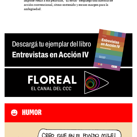
impone Neflix a sus películas, *El botín* despliega una historia de
acción convencional, ritmo sostenido y escaso margen para la
ambigüedad.
HUMOR