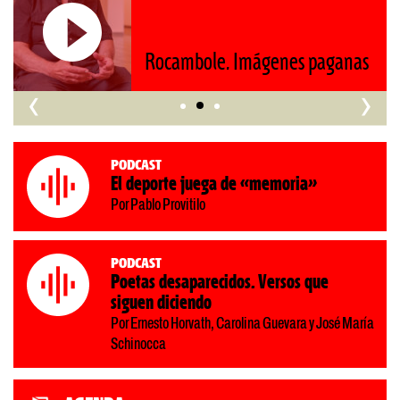
nos retrocede al siglo XIX»
‹
›
Podcast
El deporte juega de «memoria»
Por Pablo Provitilo
Podcast
Poetas desaparecidos. Versos que
siguen diciendo
Por Ernesto Horvath, Carolina Guevara y José María
Schinocca