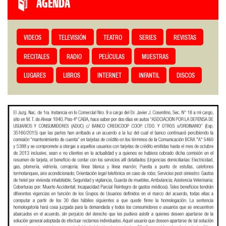
AGENDA
VIDEOS
TELEVISIÓN
TEATRO
SERIES
REVISTAS
RECITALES
RADIO
PELÍCULAS
MUESTRAS
LUGARES
LIBROS
INTERNET
INFANTIL
DISCOS