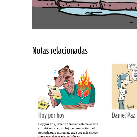
Notas relacionadas
Hoy por hoy
Daniel Paz
Hoy por hoy, tener un trabajo estable se está
convirtiendo en un lujo, en una actividad
pensada para minorías, cada vez más chicas.
Vivir con el corazón en la boca.