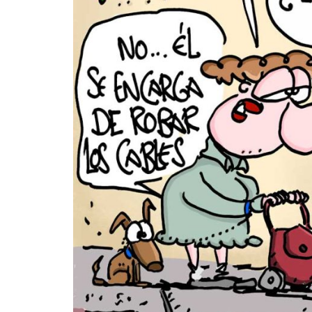
MULTIMEDIA
. «La reforma
60º aniversario de A
al siglo XIX»
Periodismo con histo