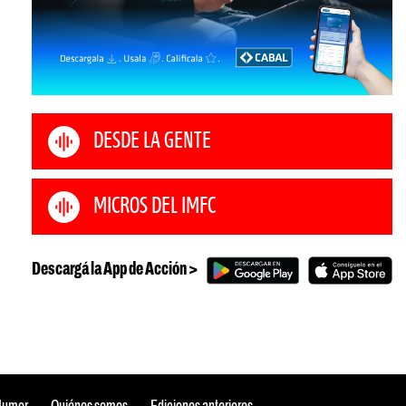
DESDE LA GENTE
MICROS DEL IMFC
Descargá la App de Acción >