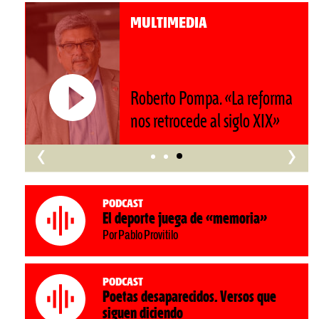
MULTIMEDIA
Roberto Pompa. «La reforma
nos retrocede al siglo XIX»
‹
›
Podcast
El deporte juega de «memoria»
Por Pablo Provitilo
Podcast
Poetas desaparecidos. Versos que
siguen diciendo