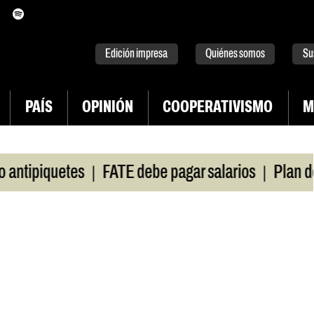
itter
instagram
tiktok
Youtube
Spotify
Edición impresa
Quiénes somos
Su
PAÍS
OPINIÓN
COOPERATIVISMO
M
|
|
piquetes
FATE debe pagar salarios
Plan de luc