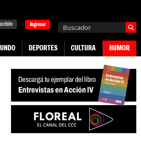
scribite
Ingresar
UNDO
DEPORTES
CULTURA
HUMOR
|
|
ha de UTEP
Exportaciones del agro
Crece vent