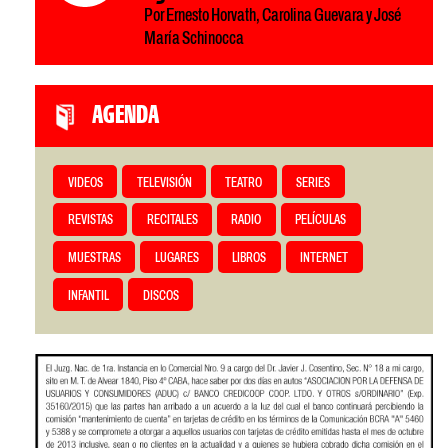
Por Ernesto Horvath, Carolina Guevara y José
María Schinocca
AGENDA
VIDEOS
TELEVISIÓN
TEATRO
SERIES
REVISTAS
RECITALES
RADIO
PELÍCULAS
MUESTRAS
LUGARES
LIBROS
INTERNET
INFANTIL
DISCOS