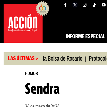
Saltar
tw
facebook
al
contenido
INFORME ESPECIAL
|
io
Caputo en la Bolsa de Rosario
Protocolo anti
LAS ÚLTIMAS >
HUMOR
Sendra
24 de mayo de 2024