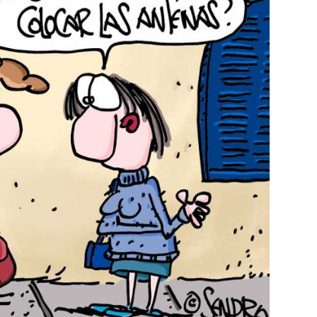
MULTIMEDIA
cción.
Rocambole. Imágenes
ria
paganas