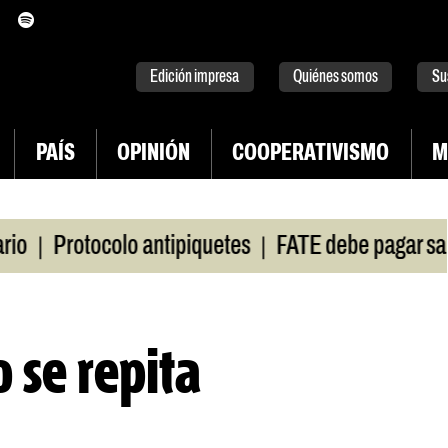
itter
instagram
tiktok
Youtube
Spotify
Edición impresa
Quiénes somos
Su
PAÍS
OPINIÓN
COOPERATIVISMO
M
|
|
rotocolo antipiquetes
FATE debe pagar salarios
 se repita