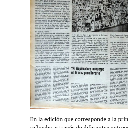
MULTIMEDIA
. «La reforma
60º aniversario de A
al siglo XIX»
Periodismo con histo
En la edición que corresponde a la pr
reflejaba, a través de diferentes entr