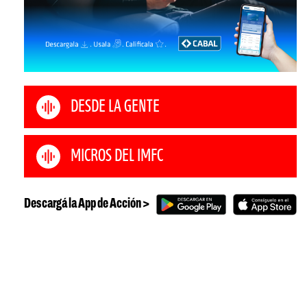
DESDE LA GENTE
MICROS DEL IMFC
Descargá la App de Acción >