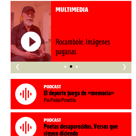
MULTIMEDIA
Roberto Pompa. «La reforma
nos retrocede al siglo XIX»
‹
›
Podcast
El deporte juega de «memoria»
Por Pablo Provitilo
Podcast
Poetas desaparecidos. Versos que
siguen diciendo