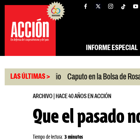
Saltar
tw
facebook
al
contenido
INFORME ESPECIAL
|
 Oriente Medio
Caputo en la Bolsa de Rosario
P
LAS ÚLTIMAS >
ARCHIVO
|
HACE 40 AÑOS EN ACCIÓN
Que el pasado no
Tiempo de lectura:
3 minutos