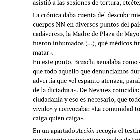
asistió a las sesiones de tortura, etcét
La crónica daba cuenta del descubrimi
cuerpos NN en diversos puntos del país
cadáveres», la Madre de Plaza de Mayo 
fueron inhumados (…), qué médicos fi
matar».
En este punto, Bruschi señalaba como «
que todo aquello que denunciamos dura
advertía que «el espanto atenaza, para
de la dictadura». De Nevares coincidía:
ciudadanía y eso es necesario, que tod
vivido» y convocaba: «La comunidad t
caiga quien caiga».
En un apartado
Acción
recogía el testi
movimiento cooperativo y padre de Lu