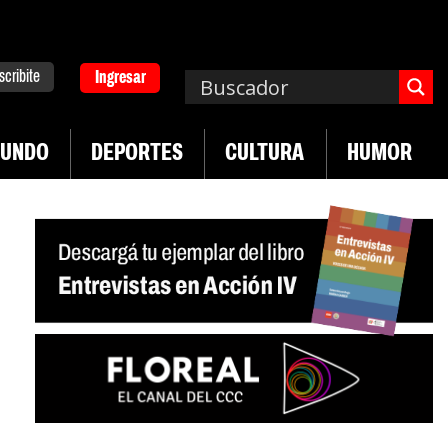
scribite
Ingresar
UNDO
DEPORTES
CULTURA
HUMOR
|
|
Plan de lucha de UTEP
Exportaciones del agro