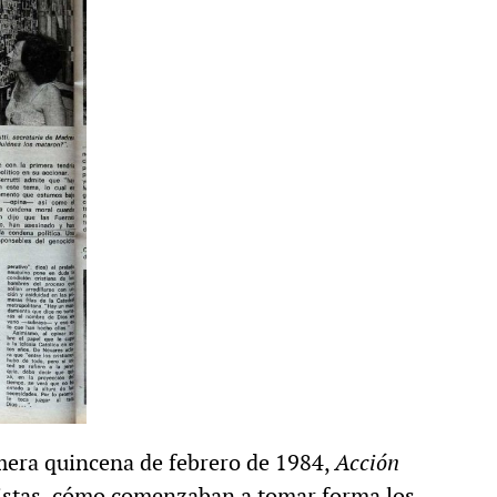
MULTIMEDIA
cción.
Rocambole. Imágenes
ria
paganas
imera quincena de febrero de 1984,
Acción
evistas, cómo comenzaban a tomar forma los