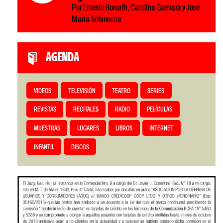
Por Ernesto Horvath, Carolina Guevara y José
María Schinocca
AGENDA
VIDEOS
TELEVISIÓN
TEATRO
SERIES
REVISTAS
RECITALES
RADIO
PELÍCULAS
MUESTRAS
LUGARES
LIBROS
INTERNET
INFANTIL
DISCOS