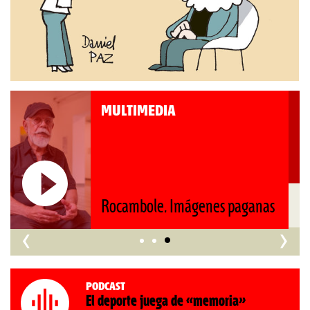
MULTIMEDIA
Roberto Pompa. «La reforma
nos retrocede al siglo XIX»
‹
›
Podcast
El deporte juega de «memoria»