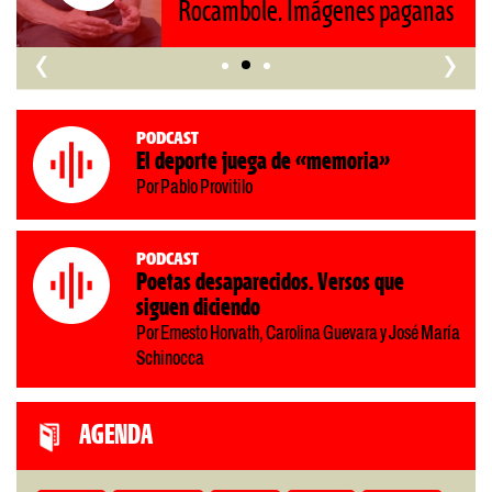
‹
›
Podcast
El deporte juega de «memoria»
Por Pablo Provitilo
Podcast
Poetas desaparecidos. Versos que
siguen diciendo
Por Ernesto Horvath, Carolina Guevara y José María
Schinocca
AGENDA