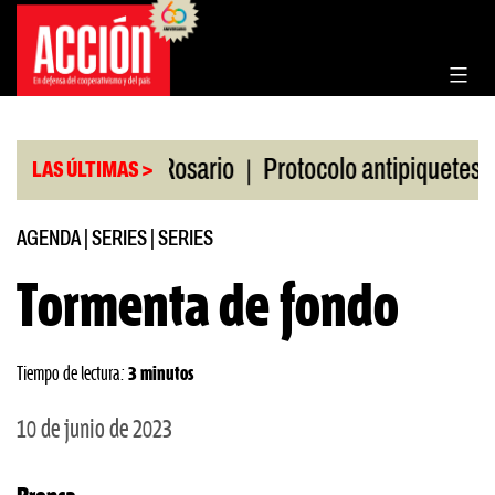
Saltar
al
contenido
|
|
la Bolsa de Rosario
Protocolo antipiquetes
FAT
LAS ÚLTIMAS >
AGENDA
|
SERIES
|
SERIES
Tormenta de fondo
Tiempo de lectura:
3 minutos
10 de junio de 2023