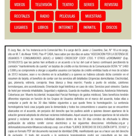
VIDEOS
TELEVISIÓN
TEATRO
SERIES
REVISTAS
RECITALES
RADIO
PELÍCULAS
MUESTRAS
LUGARES
LIBROS
INTERNET
INFANTIL
DISCOS