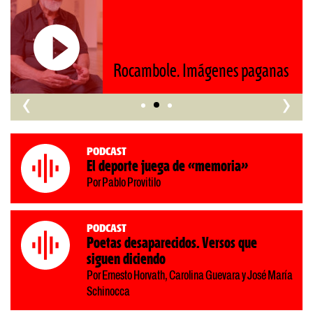
Roberto Pompa. «La reforma
nos retrocede al siglo XIX»
‹
›
Podcast
El deporte juega de «memoria»
Por Pablo Provitilo
Podcast
Poetas desaparecidos. Versos que
siguen diciendo
Por Ernesto Horvath, Carolina Guevara y José María
Schinocca