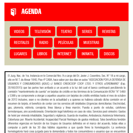
AGENDA
VIDEOS
TELEVISIÓN
TEATRO
SERIES
REVISTAS
RECITALES
RADIO
PELÍCULAS
MUESTRAS
LUGARES
LIBROS
INTERNET
INFANTIL
DISCOS