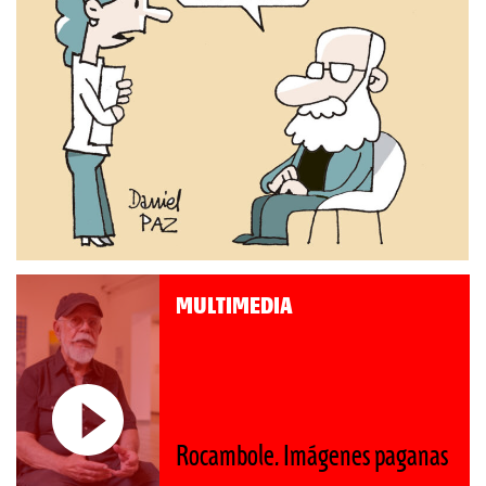
MULTIMEDIA
Roberto Pompa. «La r
enes paganas
nos retrocede al siglo