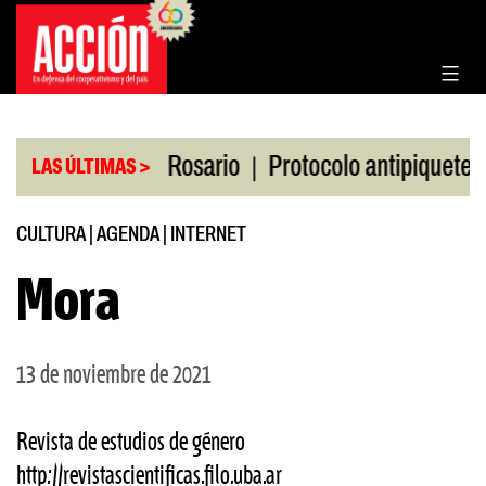
Saltar
al
contenido
|
|
n la Bolsa de Rosario
Protocolo antipiquetes
F
LAS ÚLTIMAS >
CULTURA
|
AGENDA
|
INTERNET
Mora
13 de noviembre de 2021
Revista de estudios de género
http://revistascientificas.filo.uba.ar