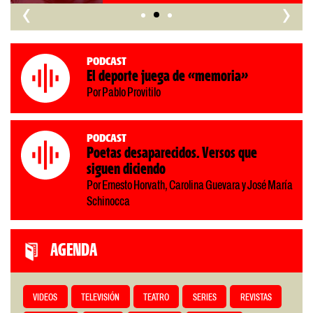
‹
›
Podcast
El deporte juega de «memoria»
Por Pablo Provitilo
Podcast
Poetas desaparecidos. Versos que
siguen diciendo
Por Ernesto Horvath, Carolina Guevara y José María
Schinocca
AGENDA
VIDEOS
TELEVISIÓN
TEATRO
SERIES
REVISTAS