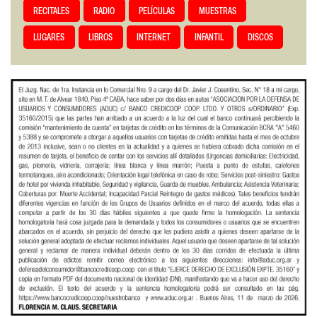
RECITALES
RADIO
PELÍCULAS
MUESTRAS
LUGARES
LIBROS
INTERNET
INFANTIL
DISCOS