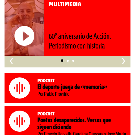
MULTIMEDIA
.
Rocambole. Imágenes pagan
‹
›
Podcast
El deporte juega de «memoria»
Por Pablo Provitilo
Podcast
Poetas desaparecidos. Versos que
siguen diciendo
Por Ernesto Horvath, Carolina Guevara y José María