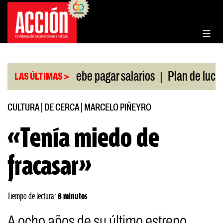
Saltar
al
contenido
|
|
s
FATE debe pagar salarios
Plan de lucha de U
LAS ÚLTIMAS >
CULTURA
|
DE CERCA
|
MARCELO PIÑEYRO
«Tenía miedo de
fracasar»
Tiempo de lectura:
8 minutos
A ocho años de su último estreno