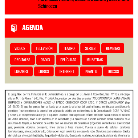
Schinocca
AGENDA
VIDEOS
TELEVISIÓN
TEATRO
SERIES
REVISTAS
RECITALES
RADIO
PELÍCULAS
MUESTRAS
LUGARES
LIBROS
INTERNET
INFANTIL
DISCOS