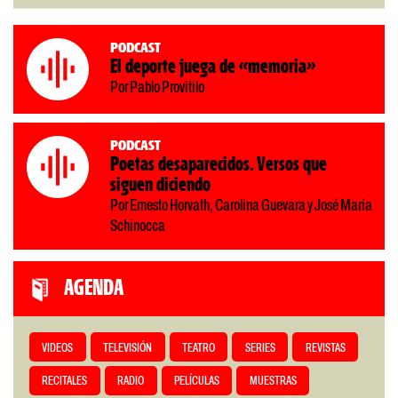
Podcast
El deporte juega de «memoria»
Por Pablo Provitilo
Podcast
Poetas desaparecidos. Versos que
siguen diciendo
Por Ernesto Horvath, Carolina Guevara y José María
Schinocca
AGENDA
VIDEOS
TELEVISIÓN
TEATRO
SERIES
REVISTAS
RECITALES
RADIO
PELÍCULAS
MUESTRAS