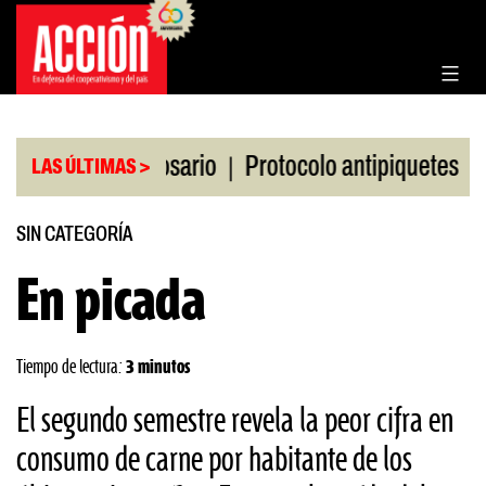
Saltar
al
contenido
|
|
a Bolsa de Rosario
Protocolo antipiquetes
FATE
LAS ÚLTIMAS >
SIN CATEGORÍA
En picada
Tiempo de lectura:
3 minutos
El segundo semestre revela la peor cifra en
consumo de carne por habitante de los