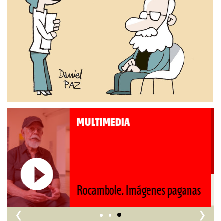
MULTIMEDIA
Roberto Pompa. «La reforma
nos retrocede al siglo XIX»
‹
›