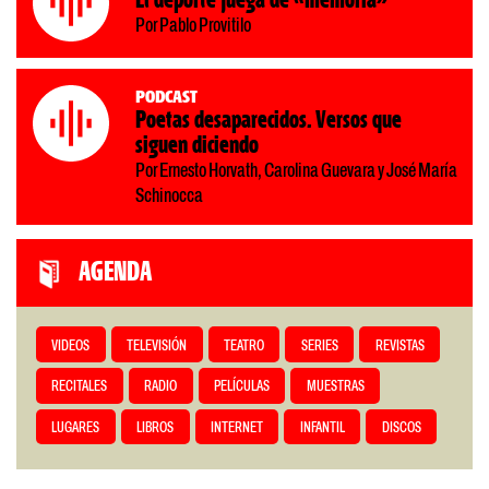
El deporte juega de «memoria»
Por Pablo Provitilo
Podcast
Poetas desaparecidos. Versos que
siguen diciendo
Por Ernesto Horvath, Carolina Guevara y José María
Schinocca
AGENDA
VIDEOS
TELEVISIÓN
TEATRO
SERIES
REVISTAS
RECITALES
RADIO
PELÍCULAS
MUESTRAS
LUGARES
LIBROS
INTERNET
INFANTIL
DISCOS