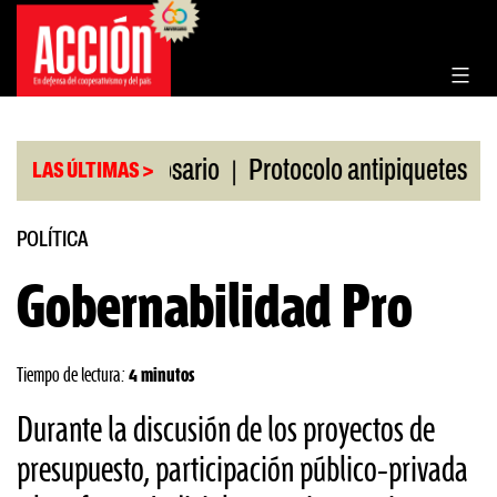
Saltar
al
contenido
|
|
Bolsa de Rosario
Protocolo antipiquetes
FATE d
LAS ÚLTIMAS >
POLÍTICA
Gobernabilidad Pro
Tiempo de lectura:
4 minutos
Durante la discusión de los proyectos de
presupuesto, participación público-privada