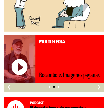
MULTIMEDIA
Roberto Pompa. «La reforma
nos retrocede al siglo XIX»
‹
›
Podcast