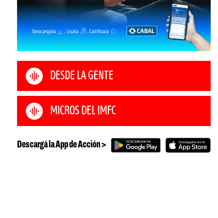
DESDE LA GENTE
MICROS DEL IMFC
Descargá la App de Acción >