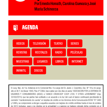
Por Ernesto Horvath, Carolina Guevara y José
María Schinocca
AGENDA
VIDEOS
TELEVISIÓN
TEATRO
SERIES
REVISTAS
RECITALES
RADIO
PELÍCULAS
MUESTRAS
LUGARES
LIBROS
INTERNET
INFANTIL
DISCOS