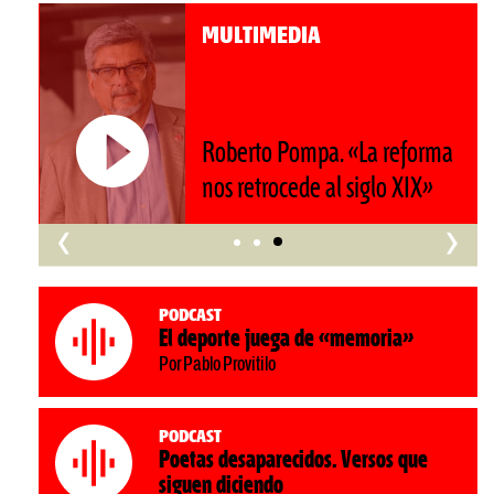
MULTIMEDIA
Roberto Pompa. «La reforma
nos retrocede al siglo XIX»
‹
›
Podcast
El deporte juega de «memoria»
Por Pablo Provitilo
Podcast
Poetas desaparecidos. Versos que
siguen diciendo