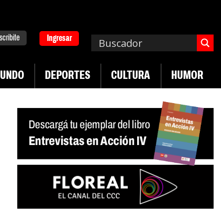
scribite
Ingresar
UNDO
DEPORTES
CULTURA
HUMOR
|
|
cha de UTEP
Exportaciones del agro
Crece vent