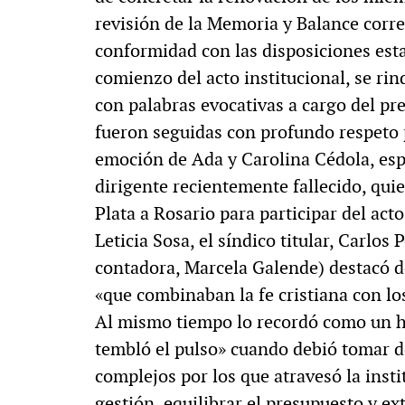
revisión de la Memoria y Balance corr
MULTIMEDIA
conformidad con las disposiciones esta
. «La reforma
comienzo del acto institucional, se r
al siglo XIX»
con palabras evocativas a cargo del p
60º aniversario de A
fueron seguidas con profundo respeto p
Periodismo con histo
emoción de Ada y Carolina Cédola, esp
dirigente recientemente fallecido, qui
Plata a Rosario para participar del act
Leticia Sosa, el síndico titular, Carlos 
contadora, Marcela Galende) destacó d
«que combinaban la fe cristiana con los
Al mismo tiempo lo recordó como un h
tembló el pulso» cuando debió tomar d
complejos por los que atravesó la insti
gestión, equilibrar el presupuesto y e