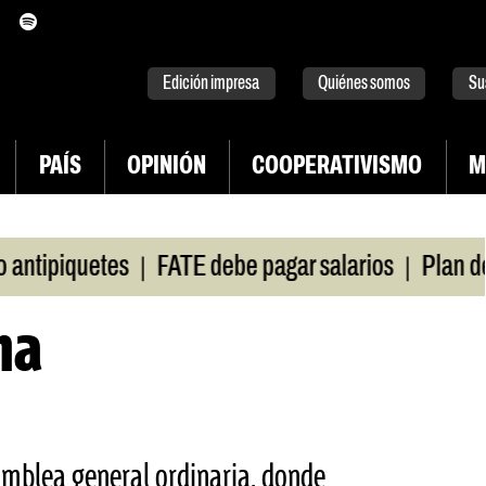
itter
instagram
tiktok
Youtube
Spotify
Edición impresa
Quiénes somos
Su
PAÍS
OPINIÓN
COOPERATIVISMO
M
|
|
ipiquetes
FATE debe pagar salarios
Plan de lu
ha
amblea general ordinaria, donde