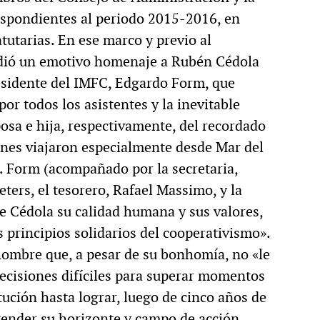
espondientes al periodo 2015-2016, en
MULTIMEDIA
tutarias. En ese marco y previo al
indió un emotivo homenaje a Rubén Cédola
residente del IMFC, Edgardo Form, que
cción.
Rocambole. Imágenes
or todos los asistentes y la inevitable
ria
paganas
osa e hija, respectivamente, del recordado
enes viajaron especialmente desde Mar del
o. Form (acompañado por la secretaria,
Peters, el tesorero, Rafael Massimo, y la
e Cédola su calidad humana y sus valores,
 principios solidarios del cooperativismo».
ombre que, a pesar de su bonhomía, no «le
ecisiones difíciles para superar momentos
tución hasta lograr, luego de cinco años de
xtender su horizonte y campo de acción.