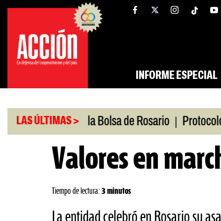
Saltar
tw
facebook
al
contenido
INFORME ESPECIAL
|
dio
Caputo en la Bolsa de Rosario
Protocolo ant
LAS ÚLTIMAS >
Valores en marc
Tiempo de lectura:
3 minutos
La entidad celebró en Rosario su as