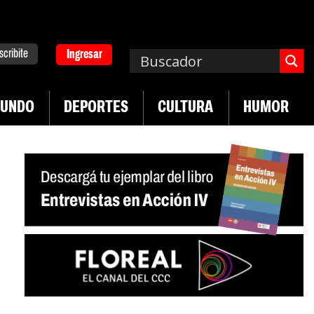
scribite
Ingresar
UNDO
DEPORTES
CULTURA
HUMOR
|
|
UTEP
Exportaciones del agro
Crece venta de mo