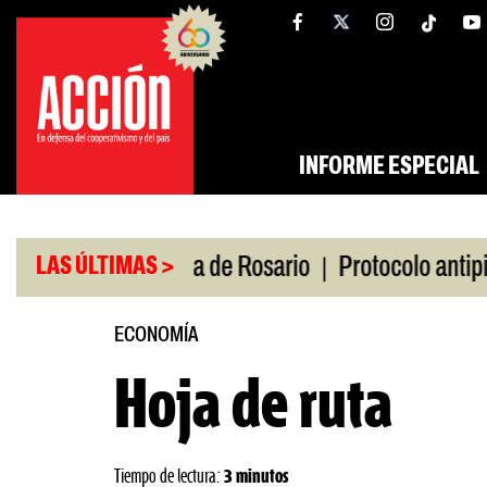
Saltar
tw
facebook
al
contenido
INFORME ESPECIAL
|
puto en la Bolsa de Rosario
Protocolo antipiquet
LAS ÚLTIMAS >
ECONOMÍA
Hoja de ruta
Tiempo de lectura:
3 minutos