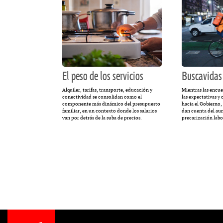
El peso de los servicios
Buscavidas
Alquiler, tarifas, transporte, educación y
Mientras las encue
conectividad se consolidan como el
las expectativas y
componente más dinámico del presupuesto
hacia el Gobierno, 
familiar, en un contexto donde los salarios
dan cuenta del au
van por detrás de la suba de precios.
precarización labo