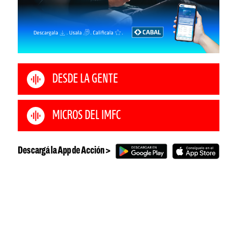
DESDE LA GENTE
MICROS DEL IMFC
Descargá la App de Acción >