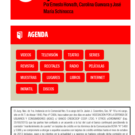
Por Ernesto Horvath, Carolina Guevara y José
María Schinocca
AGENDA
VIDEOS
TELEVISIÓN
TEATRO
SERIES
REVISTAS
RECITALES
RADIO
PELÍCULAS
MUESTRAS
LUGARES
LIBROS
INTERNET
INFANTIL
DISCOS