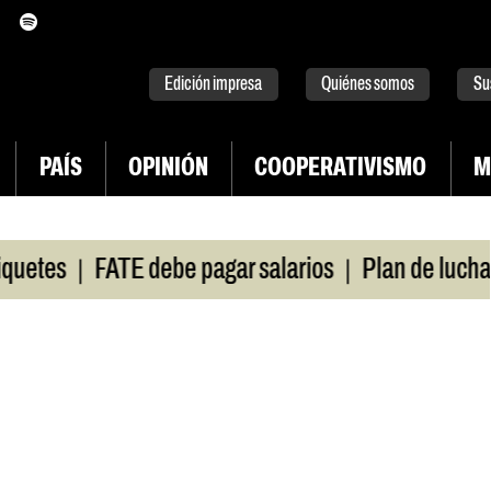
itter
instagram
tiktok
Youtube
Spotify
Edición impresa
Quiénes somos
Su
PAÍS
OPINIÓN
COOPERATIVISMO
M
|
|
es
FATE debe pagar salarios
Plan de lucha de 