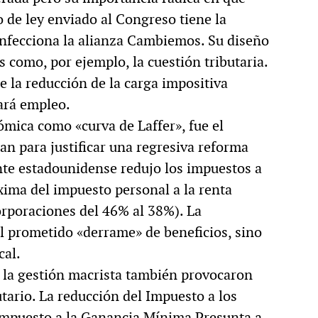
o de ley enviado al Congreso tiene la
MULTIMEDIA
onfecciona la alianza Cambiemos. Su diseño
como, por ejemplo, la cuestión tributaria.
 la reducción de la carga impositiva
es
Roberto Pompa. «La refor
rará empleo.
nos retrocede al siglo XIX»
ómica como «curva de Laffer», fue el
n para justificar una regresiva reforma
ente estadounidense redujo los impuestos a
xima del impuesto personal a la renta
orporaciones del 46% al 38%). La
l prometido «derrame» de beneficios, sino
cal.
 la gestión macrista también provocaron
tario. La reducción del Impuesto a los
 Impuesto a la Ganancia Mínima Presunta a