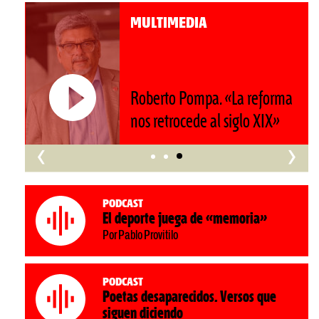
MULTIMEDIA
ma
60º aniversario de Acción.
Periodismo con historia
‹
›
Podcast
El deporte juega de «memoria»
Por Pablo Provitilo
Podcast
Poetas desaparecidos. Versos que
siguen diciendo