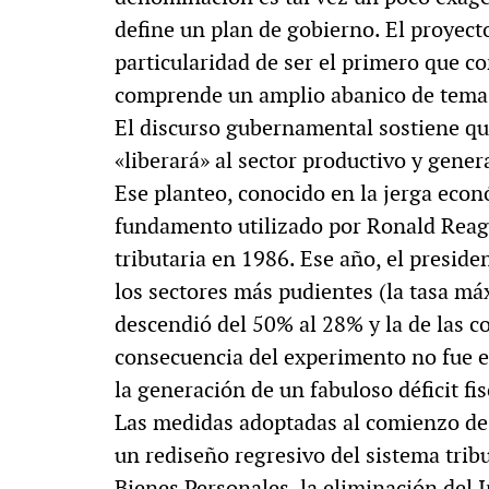
define un plan de gobierno. El proyect
MULTIMEDIA
particularidad de ser el primero que c
comprende un amplio abanico de temas 
El discurso gubernamental sostiene que
Rocambole. Imágen
«liberará» al sector productivo y gene
paganas
Ese planteo, conocido en la jerga econ
fundamento utilizado por Ronald Reaga
tributaria en 1986. Ese año, el presid
los sectores más pudientes (la tasa má
descendió del 50% al 28% y la de las c
consecuencia del experimento no fue e
la generación de un fabuloso déficit fis
Las medidas adoptadas al comienzo de
un rediseño regresivo del sistema tribu
Bienes Personales, la eliminación del