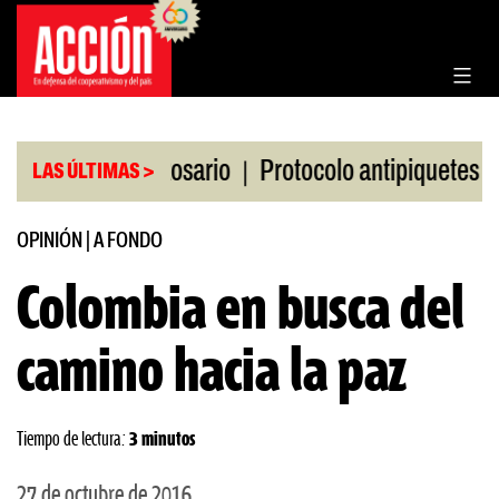
Saltar
al
contenido
|
|
 Bolsa de Rosario
Protocolo antipiquetes
FATE 
LAS ÚLTIMAS >
OPINIÓN
|
A FONDO
Colombia en busca del
camino hacia la paz
Tiempo de lectura:
3 minutos
27 de octubre de 2016