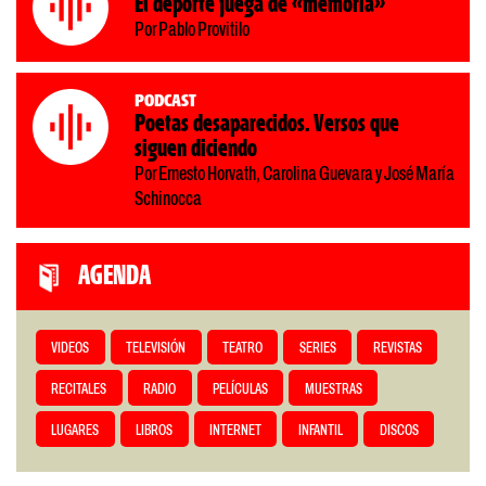
El deporte juega de «memoria»
Por Pablo Provitilo
Podcast
Poetas desaparecidos. Versos que
siguen diciendo
Por Ernesto Horvath, Carolina Guevara y José María
Schinocca
AGENDA
VIDEOS
TELEVISIÓN
TEATRO
SERIES
REVISTAS
RECITALES
RADIO
PELÍCULAS
MUESTRAS
LUGARES
LIBROS
INTERNET
INFANTIL
DISCOS