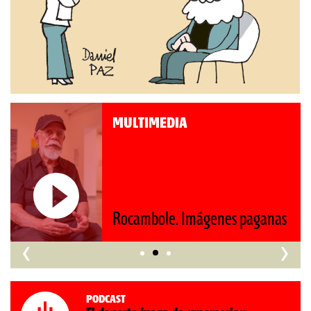
MULTIMEDIA
Roberto Pompa. «La reforma
nos retrocede al siglo XIX»
‹
›
Podcast