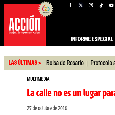
Saltar
tw
facebook
al
contenido
INFORME ESPECIAL
|
o
Caputo en la Bolsa de Rosario
Protocolo antip
LAS ÚLTIMAS >
MULTIMEDIA
La calle no es un lugar para
27 de octubre de 2016