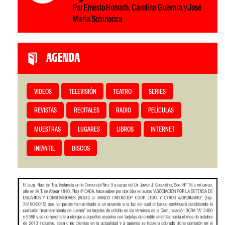
Por Ernesto Horvath, Carolina Guevara y José
María Schinocca
AGENDA
VIDEOS
TELEVISIÓN
TEATRO
SERIES
REVISTAS
RECITALES
RADIO
PELÍCULAS
MUESTRAS
LUGARES
LIBROS
INTERNET
INFANTIL
DISCOS