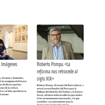
MULTIMEDIA
cción.
Rocambole. Imágenes
ria
paganas
 Imágenes
Roberto Pompa. «La
reforma nos retrocede al
siglo XIX»
a, docente y diseñador,
 las imágenes de Patricio
os de Ricota que hoy
Roberto Pompa. El exjuez del fuero laboral, y
onio de la cultura
actual cocoordinador del Foro para la
ra y el libro que llevan su
Defensa del Derecho del Trabajo y la Justicia
 al museo.
Social, advierte sobre los efectos que tendrá
la ley recientemente sancionada, a la que
considera «un instrumento para la
destrucción de derechos de los