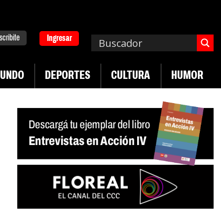
scribite
Ingresar
UNDO
DEPORTES
CULTURA
HUMOR
|
|
a de UTEP
Exportaciones del agro
Crece venta 