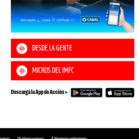
DESDE LA GENTE
MICROS DEL IMFC
Descargá la App de Acción >