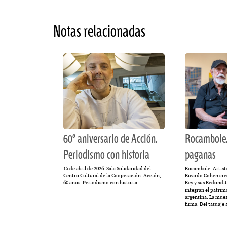
MULTIMEDIA
Notas relacionadas
. «La reforma
60º aniversario de A
al siglo XIX»
Periodismo con histo
60º aniversario de Acción.
Rocambole.
Periodismo con historia
paganas
15 de abril de 2026. Sala Solidaridad del
Rocambole. Artist
Centro Cultural de la Cooperación. Acción,
Ricardo Cohen creó
60 años. Periodismo con historia.
Rey y sus Redondit
integran el patrim
argentina. La muest
firma. Del tatuaje