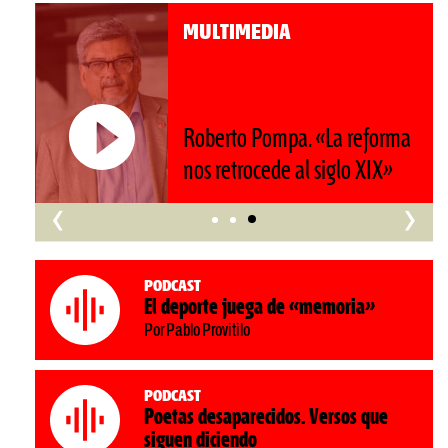
MULTIMEDIA
Roberto Pompa. «La reforma
nos retrocede al siglo XIX»
‹
›
Podcast
El deporte juega de «memoria»
Por Pablo Provitilo
Podcast
Poetas desaparecidos. Versos que
siguen diciendo