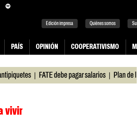
itter
instagram
tiktok
Youtube
Spotify
Edición impresa
Quiénes somos
Su
PAÍS
OPINIÓN
COOPERATIVISMO
M
|
|
iquetes
FATE debe pagar salarios
Plan de luch
 vivir