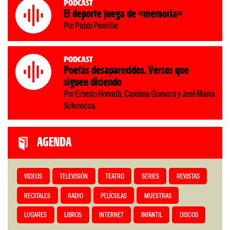
Podcast
El deporte juega de «memoria»
Por Pablo Provitilo
Podcast
Poetas desaparecidos. Versos que
siguen diciendo
Por Ernesto Horvath, Carolina Guevara y José María
Schinocca
AGENDA
VIDEOS
TELEVISIÓN
TEATRO
SERIES
REVISTAS
RECITALES
RADIO
PELÍCULAS
MUESTRAS
LUGARES
LIBROS
INTERNET
INFANTIL
DISCOS