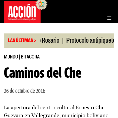
Saltar
al
contenido
|
|
en la Bolsa de Rosario
Protocolo antipiquetes
LAS ÚLTIMAS >
MUNDO
|
BITÁCORA
Caminos del Che
26 de octubre de 2016
La apertura del centro cultural Ernesto Che
Guevara en Vallegrande, municipio boliviano