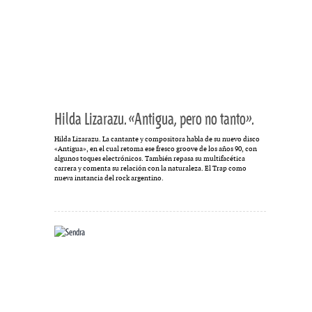
Hilda Lizarazu. «Antigua, pero no tanto».
Hilda Lizarazu. La cantante y compositora habla de su nuevo disco
«Antigua», en el cual retoma ese fresco groove de los años 90, con
algunos toques electrónicos. También repasa su multifacética
carrera y comenta su relación con la naturaleza. El Trap como
nueva instancia del rock argentino.