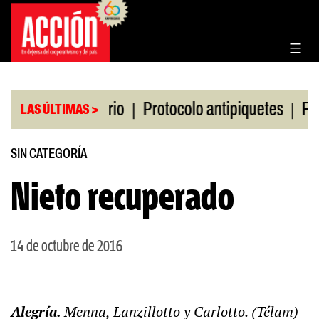
Saltar
al
contenido
|
|
 Bolsa de Rosario
Protocolo antipiquetes
FATE d
LAS ÚLTIMAS >
SIN CATEGORÍA
Nieto recuperado
14 de octubre de 2016
Alegría.
Menna, Lanzillotto y Carlotto. (Télam)