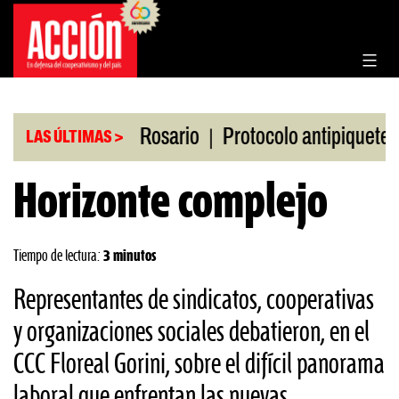
Saltar
al
contenido
|
|
n la Bolsa de Rosario
Protocolo antipiquetes
F
LAS ÚLTIMAS >
Horizonte complejo
Tiempo de lectura:
3 minutos
Representantes de sindicatos, cooperativas
y organizaciones sociales debatieron, en el
CCC Floreal Gorini, sobre el difícil panorama
laboral que enfrentan las nuevas