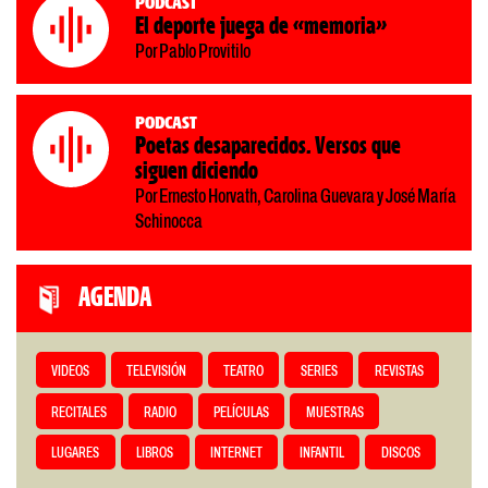
Podcast
El deporte juega de «memoria»
Por Pablo Provitilo
Podcast
Poetas desaparecidos. Versos que
siguen diciendo
Por Ernesto Horvath, Carolina Guevara y José María
Schinocca
AGENDA
VIDEOS
TELEVISIÓN
TEATRO
SERIES
REVISTAS
RECITALES
RADIO
PELÍCULAS
MUESTRAS
LUGARES
LIBROS
INTERNET
INFANTIL
DISCOS