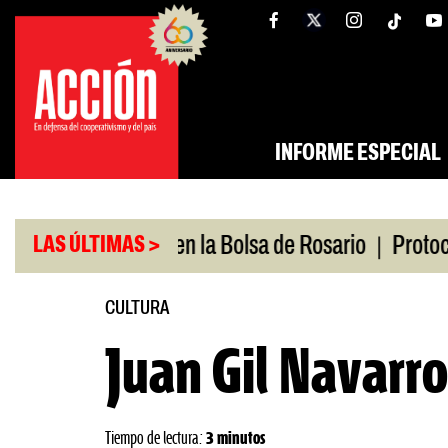
Saltar
tw
facebook
al
contenido
INFORME ESPECIAL
|
Medio
Caputo en la Bolsa de Rosario
Protocolo 
LAS ÚLTIMAS >
CULTURA
Juan Gil Navarro
Tiempo de lectura:
3 minutos