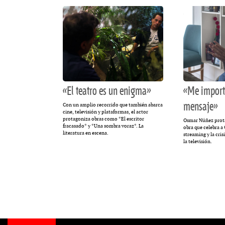
«El teatro es un enigma»
«Me import
mensaje»
Con un amplio recorrido que también abarca
cine, televisión y plataformas, el actor
protagoniza obras como *El escritor
Osmar Núñez prota
fracasado* y *Una sombra voraz*. La
obra que celebra a 
literatura en escena.
streaming y la crisi
la televisión.