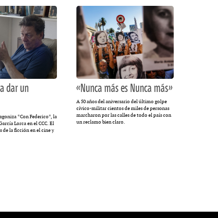
a dar un
«Nunca más es Nunca más»
A 50 años del aniversario del último golpe
cívico-militar cientos de miles de personas
marcharon por las calles de todo el país con
goniza *Con Federico*, la
un reclamo bien claro.
García Lorca en el CCC. El
s de la ficción en el cine y