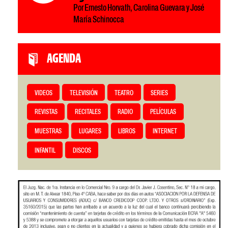
Por Ernesto Horvath, Carolina Guevara y José
María Schinocca
AGENDA
VIDEOS
TELEVISIÓN
TEATRO
SERIES
REVISTAS
RECITALES
RADIO
PELÍCULAS
MUESTRAS
LUGARES
LIBROS
INTERNET
INFANTIL
DISCOS