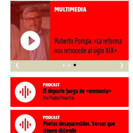
MULTIMEDIA
Roberto Pompa. «La reforma
nos retrocede al siglo XIX»
‹
›
Podcast
El deporte juega de «memoria»
Por Pablo Provitilo
Podcast
Poetas desaparecidos. Versos que
siguen diciendo