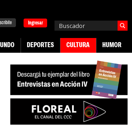
scribite
Ingresar
UNDO
DEPORTES
CULTURA
HUMOR
|
|
lucha de UTEP
Exportaciones del agro
Crece ve