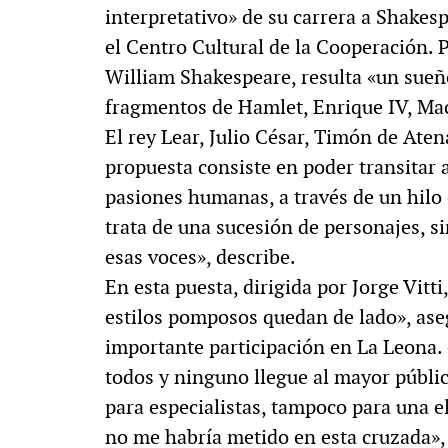
interpretativo» de su carrera a Shakes
MULTIMEDIA
el Centro Cultural de la Cooperación. P
William Shakespeare, resulta «un sueñ
fragmentos de Hamlet, Enrique IV, Macb
El rey Lear, Julio César, Timón de Ate
. «La reforma
60º aniversario de A
propuesta consiste en poder transitar 
al siglo XIX»
Periodismo con histo
pasiones humanas, a través de un hilo
trata de una sucesión de personajes, s
esas voces», describe.
En esta puesta, dirigida por Jorge Vitt
estilos pomposos quedan de lado», aseg
importante participación en La Leona.
todos y ninguno llegue al mayor públic
para especialistas, tampoco para una eli
no me habría metido en esta cruzada»,