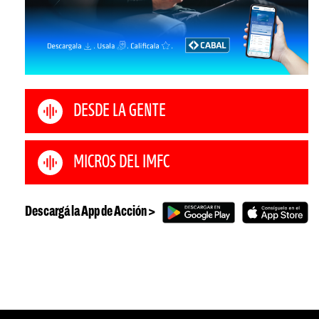
DESDE LA GENTE
MICROS DEL IMFC
Descargá la App de Acción >