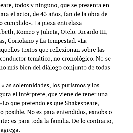
peare, todos y ninguno, que se presenta en
MULTIMEDIA
ara el actor, de 43 años, fan de la obra de
o cumplido». La pieza entrelaza
eth, Romeo y Julieta, Otelo, Ricardo III,
nas, Coriolano y La tempestad. «La
cción.
Rocambole. Imágenes
aquellos textos que reflexionan sobre las
ria
paganas
 conductor temático, no cronológico. No se
ino más bien del diálogo conjunto de todas
i, «las solemnidades, los purismos y los
ura el intérprete, que viene de tener una
 «Lo que pretendo es que Shakespeare,
o posible. No es para entendidos, esnobs o
te: es para toda la familia. De lo contrario,
 agrega.