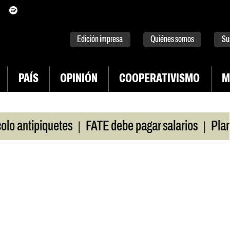
itter
instagram
tiktok
Youtube
Spotify
Edición impresa
Quiénes somos
Su
PAÍS
OPINIÓN
COOPERATIVISMO
M
|
|
antipiquetes
FATE debe pagar salarios
Plan de 