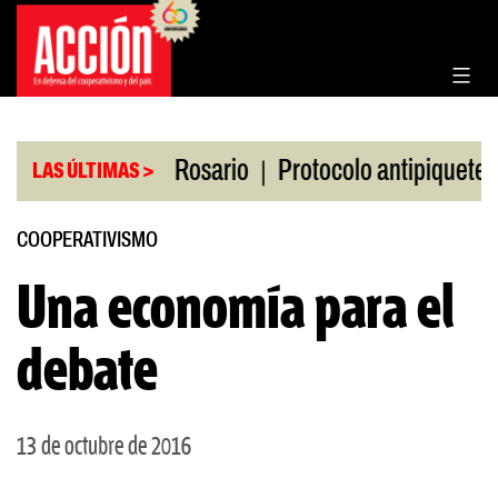
Saltar
al
contenido
|
|
n la Bolsa de Rosario
Protocolo antipiquetes
F
LAS ÚLTIMAS >
COOPERATIVISMO
Una economía para el
debate
13 de octubre de 2016