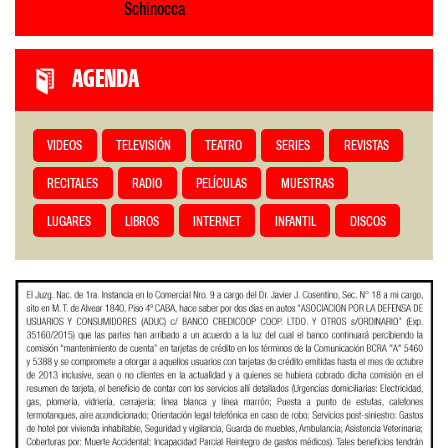
Schinocca
AGENDA
VIDEOS
TELEVISIÓN
TEATRO
SERIES
REVISTAS
RECITALES
RADIO
PELÍCULAS
MUESTRAS
LUGARES
LIBROS
INTERNET
INFANTIL
DISCOS