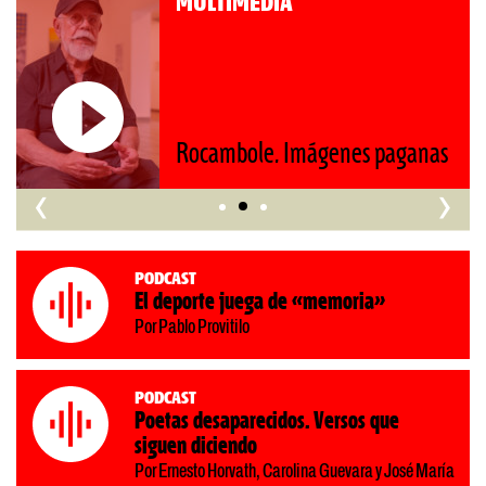
A
MULTIMEDIA
Roberto Pompa.
nos retrocede al
 Imágenes paganas
‹
›
Podcast
El deporte juega de «memoria»
Por Pablo Provitilo
Podcast
Poetas desaparecidos. Versos que
siguen diciendo
Por Ernesto Horvath, Carolina Guevara y José María