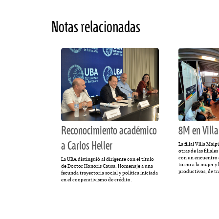
Notas relacionadas
Reconocimiento académico
8M en Vill
a Carlos Heller
La filial Villa Mai
otras de las filia
con un encuentro d
La UBA distinguió al dirigente con el título
torno a la mujer y 
de Doctor Honoris Causa. Homenaje a una
productivos, de tr
fecunda trayectoria social y política iniciada
en el cooperativismo de crédito.