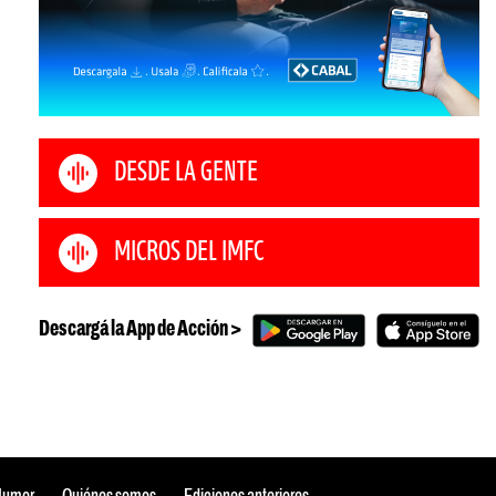
DESDE LA GENTE
MICROS DEL IMFC
Descargá la App de Acción >