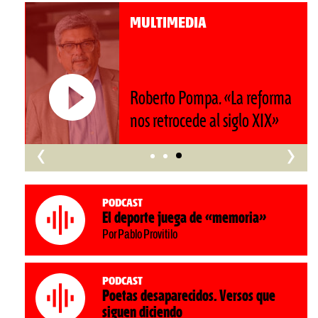
MULTIMEDIA
Roberto Pompa. «La reforma
nos retrocede al siglo XIX»
‹
›
Podcast
El deporte juega de «memoria»
Por Pablo Provitilo
Podcast
Poetas desaparecidos. Versos que
siguen diciendo