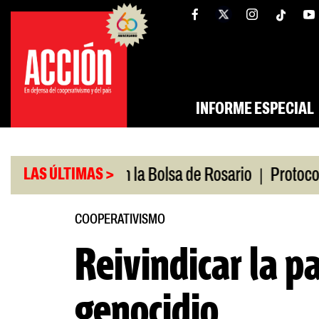
Saltar
tw
facebook
al
contenido
INFORME ESPECIAL
|
edio
Caputo en la Bolsa de Rosario
Protocolo an
LAS ÚLTIMAS >
COOPERATIVISMO
Reivindicar la p
genocidio