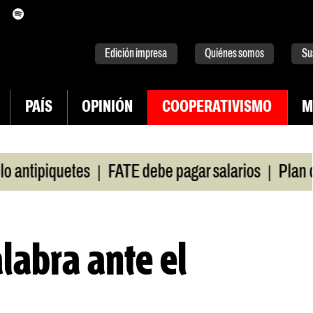
itter
instagram
tiktok
Youtube
Spotify
Edición impresa
Quiénes somos
Su
PAÍS
OPINIÓN
COOPERATIVISMO
M
|
|
tipiquetes
FATE debe pagar salarios
Plan de l
alabra ante el