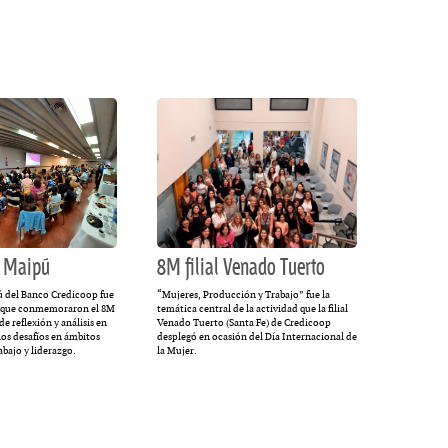
a Maipú
8M filial Venado Tuerto
pú del Banco Credicoop fue
“Mujeres, Producción y Trabajo” fue la
les que conmemoraron el 8M
temática central de la actividad que la filial
e reflexión y análisis en
Venado Tuerto (Santa Fe) de Credicoop
los desafíos en ámbitos
desplegó en ocasión del Día Internacional de
abajo y liderazgo.
la Mujer.