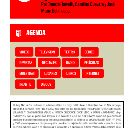
Por Ernesto Horvath, Carolina Guevara y José
María Schinocca
AGENDA
VIDEOS
TELEVISIÓN
TEATRO
SERIES
REVISTAS
RECITALES
RADIO
PELÍCULAS
MUESTRAS
LUGARES
LIBROS
INTERNET
INFANTIL
DISCOS