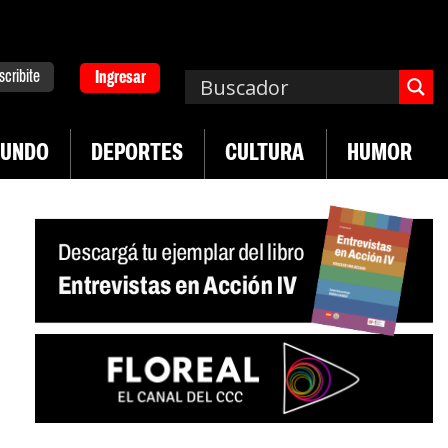
scribite
Ingresar
UNDO
DEPORTES
CULTURA
HUMOR
|
|
ucha de UTEP
Exportaciones del agro
Crece ven