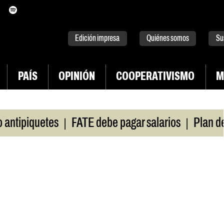
itter
instagram
tiktok
Youtube
Spotify
Edición impresa
Quiénes somos
Su
PAÍS
OPINIÓN
COOPERATIVISMO
M
|
|
ipiquetes
FATE debe pagar salarios
Plan de lu