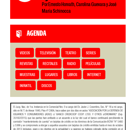
Por Ernesto Horvath, Carolina Guevara y José
María Schinocca
AGENDA
VIDEOS
TELEVISIÓN
TEATRO
SERIES
REVISTAS
RECITALES
RADIO
PELÍCULAS
MUESTRAS
LUGARES
LIBROS
INTERNET
INFANTIL
DISCOS