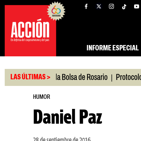
Saltar
tw
facebook
al
contenido
INFORME ESPECIAL
|
dio
Caputo en la Bolsa de Rosario
Protocolo ant
LAS ÚLTIMAS >
HUMOR
Daniel Paz
28 de septiembre de 2016