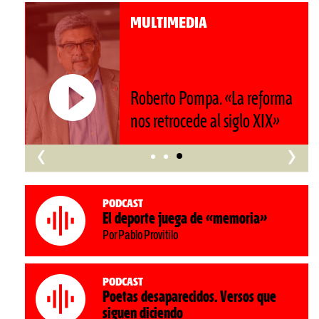
MULTIMEDIA
Roberto Pompa. «La reforma
nos retrocede al siglo XIX»
‹
›
Podcast
El deporte juega de «memoria»
Por Pablo Provitilo
Podcast
Poetas desaparecidos. Versos que
siguen diciendo