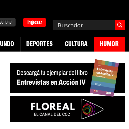
scribite
Ingresar
UNDO
DEPORTES
CULTURA
HUMOR
|
|
cha de UTEP
Exportaciones del agro
Crece vent