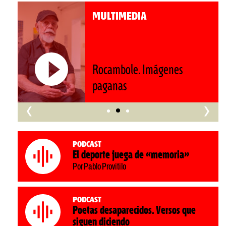
MULTIMEDIA
Roberto Pompa. «La reforma
nos retrocede al siglo XIX»
‹
›
Podcast
El deporte juega de «memoria»
Por Pablo Provitilo
Podcast
Poetas desaparecidos. Versos que
siguen diciendo