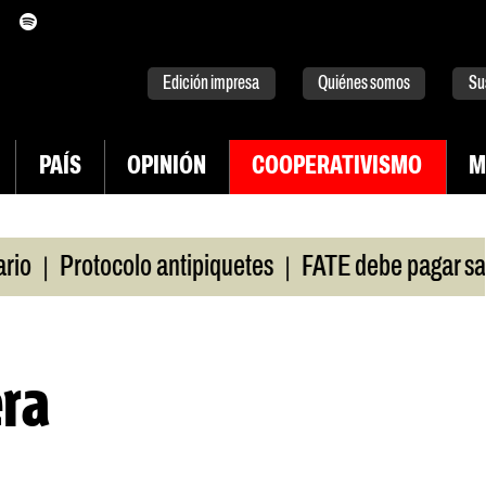
itter
instagram
tiktok
Youtube
Spotify
Edición impresa
Quiénes somos
Su
PAÍS
OPINIÓN
COOPERATIVISMO
M
|
Protocolo antipiquetes
FATE debe pagar salarios
era