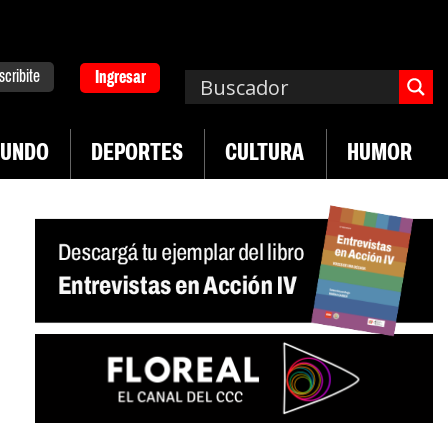
scribite
Ingresar
UNDO
DEPORTES
CULTURA
HUMOR
|
|
Plan de lucha de UTEP
Exportaciones del agro