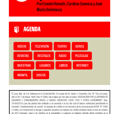
Por Ernesto Horvath, Carolina Guevara y José
María Schinocca
AGENDA
VIDEOS
TELEVISIÓN
TEATRO
SERIES
REVISTAS
RECITALES
RADIO
PELÍCULAS
MUESTRAS
LUGARES
LIBROS
INTERNET
INFANTIL
DISCOS