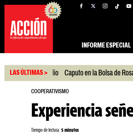
Saltar
tw
facebook
al
contenido
INFORME ESPECIAL
|
n Oriente Medio
Caputo en la Bolsa de Rosario
LAS ÚLTIMAS >
COOPERATIVISMO
Experiencia señ
Tiempo de lectura:
5 minutos