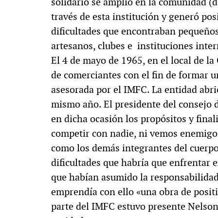
solidario se amplió en la comunidad (d
IA
MULTIMEDIA
través de esta institución y generó posi
dificultades que encontraban pequeños
artesanos, clubes e instituciones inter
El 4 de mayo de 1965, en el local de l
mpa. «La reforma
60º aniversario de
de comerciantes con el fin de formar u
e al siglo XIX»
Periodismo con hi
asesorada por el IMFC. La entidad abri
mismo año. El presidente del consejo 
en dicha ocasión los propósitos y fina
competir con nadie, ni vemos enemigos
como los demás integrantes del cuerpo 
dificultades que habría que enfrentar e
que habían asumido la responsabilidad 
emprendía con ello «una obra de posit
parte del IMFC estuvo presente Nelson 