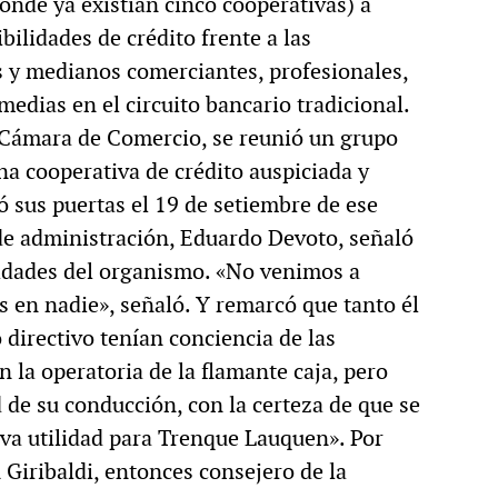
onde ya existían cinco cooperativas) a
MULTIMEDIA
bilidades de crédito frente a las
 y medianos comerciantes, profesionales,
medias en el circuito bancario tradicional.
a Cámara de Comercio, se reunió un grupo
 Acción.
Rocambole. Imágenes
na cooperativa de crédito auspiciada y
storia
paganas
ó sus puertas el 19 de setiembre de ese
de administración, Eduardo Devoto, señaló
lidades del organismo. «No venimos a
 en nadie», señaló. Y remarcó que tanto él
directivo tenían conciencia de las
n la operatoria de la flamante caja, pero
de su conducción, con la certeza de que se
iva utilidad para Trenque Lauquen». Por
Giribaldi, entonces consejero de la