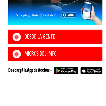
DESDE LA GENTE
MICROS DEL IMFC
Descargá la App de Acción >