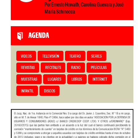
Por Ernesto Horvath, Carolina Guevara y José
María Schinocca
AGENDA
VIDEOS
TELEVISIÓN
TEATRO
SERIES
REVISTAS
RECITALES
RADIO
PELÍCULAS
MUESTRAS
LUGARES
LIBROS
INTERNET
INFANTIL
DISCOS