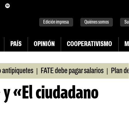
itter
instagram
tiktok
Youtube
Spotify
Edición impresa
Quiénes somos
Su
PAÍS
OPINIÓN
COOPERATIVISMO
M
|
|
piquetes
FATE debe pagar salarios
Plan de luc
 y «El ciudadano