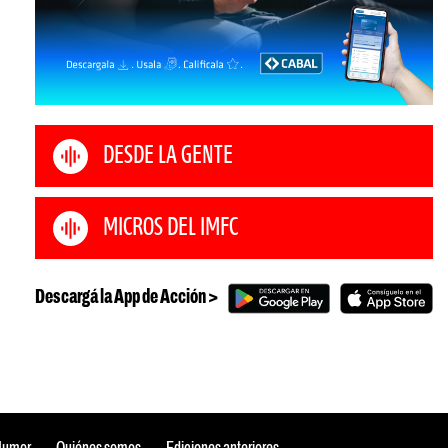
DESDE LA GENTE
MICROS DEL IMFC
Descargá la App de Acción >