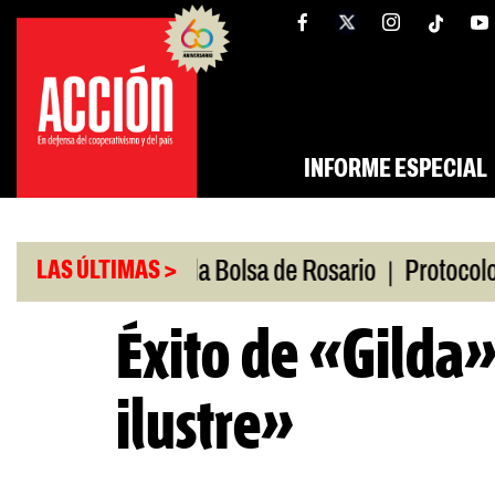
Saltar
tw
facebook
al
contenido
INFORME ESPECIAL
|
io
Caputo en la Bolsa de Rosario
Protocolo anti
LAS ÚLTIMAS >
Éxito de «Gilda»
ilustre»