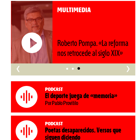
MULTIMEDIA
Roberto Pompa. «La reforma
nos retrocede al siglo XIX»
‹
›
Podcast
El deporte juega de «memoria»
Por Pablo Provitilo
Podcast
Poetas desaparecidos. Versos que
siguen diciendo