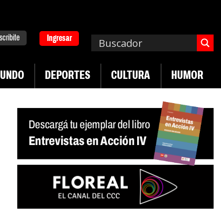
scribite
Ingresar
UNDO
DEPORTES
CULTURA
HUMOR
|
|
ha de UTEP
Exportaciones del agro
Crece vent