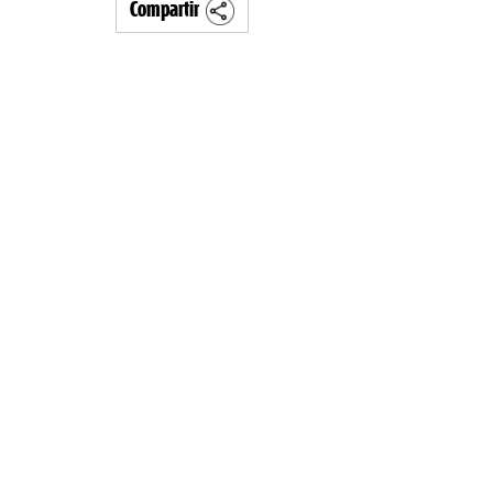
Compartir
MULTIMEDIA
. «La reforma
60º aniversario de A
al siglo XIX»
Periodismo con histo