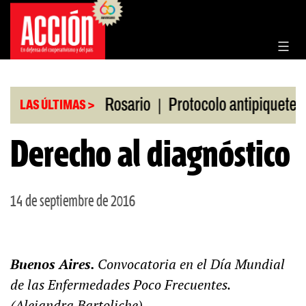
Saltar
al
contenido
|
|
en la Bolsa de Rosario
Protocolo antipiquetes
LAS ÚLTIMAS >
Derecho al diagnóstico
14 de septiembre de 2016
Buenos Aires.
Convocatoria en el Día Mundial
de las Enfermedades Poco Frecuentes.
(Alejandra Bartoliche)