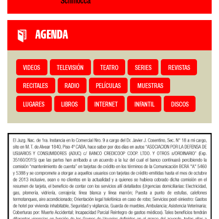
Schinocca
AGENDA
VIDEOS
TELEVISIÓN
TEATRO
SERIES
REVISTAS
RECITALES
RADIO
PELÍCULAS
MUESTRAS
LUGARES
LIBROS
INTERNET
INFANTIL
DISCOS