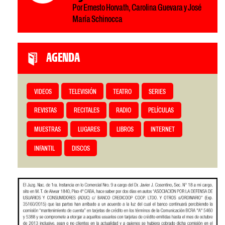
Por Ernesto Horvath, Carolina Guevara y José
María Schinocca
AGENDA
VIDEOS
TELEVISIÓN
TEATRO
SERIES
REVISTAS
RECITALES
RADIO
PELÍCULAS
MUESTRAS
LUGARES
LIBROS
INTERNET
INFANTIL
DISCOS