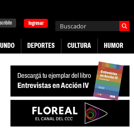
scribite
Ingresar
UNDO
DEPORTES
CULTURA
HUMOR
|
|
cha de UTEP
Exportaciones del agro
Crece vent