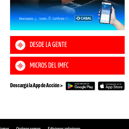
DESDE LA GENTE
MICROS DEL IMFC
Descargá la App de Acción >