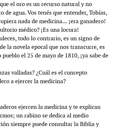
que el oro es un recurso natural y no
MULTIMEDIA
o de agua. Vos tenés que entender, Tobías,
supiera nada de medicina… ¡era ganadero!
ltorio médico? ¡Es una locura!
uleces, todo lo contrario, es un signo de
cción.
Rocambole. Imágenes
de la novela epocal que nos transcurre, es
ria
paganas
 pueblo el 25 de mayo de 1810, ¡ya sabe de
azas valladas? ¿Cuál es el concepto
dero a ejercer la medicina?
deros ejercen la medicina y te explican
ermos; un rabino se dedica al medio
ción siempre puede consultar la Biblia y