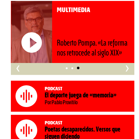
MULTIMEDIA
Roberto Pompa. «La reforma
nos retrocede al siglo XIX»
‹
›
Podcast
El deporte juega de «memoria»
Por Pablo Provitilo
Podcast
Poetas desaparecidos. Versos que
siguen diciendo