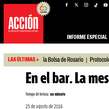
Saltar
tw
facebook
al
contenido
INFORME ESPECIAL
|
dio
Caputo en la Bolsa de Rosario
Protocolo ant
LAS ÚLTIMAS >
En el bar. La mes
Tiempo de lectura:
un minuto
25 de agosto de 2016