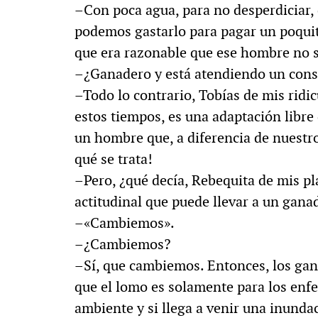
–Con poca agua, para no desperdiciar, 
MULTIMEDIA
podemos gastarlo para pagar un poquit
que era razonable que ese hombre no 
–¿Ganadero y está atendiendo un consu
–Todo lo contrario, Tobías de mis ridic
. «La reforma
60º aniversario de A
estos tiempos, es una adaptación libre 
al siglo XIX»
Periodismo con histo
un hombre que, a diferencia de nuestro
qué se trata!
–Pero, ¿qué decía, Rebequita de mis pl
actitudinal que puede llevar a un gana
–«Cambiemos».
–¿Cambiemos?
–Sí, que cambiemos. Entonces, los gana
que el lomo es solamente para los enf
ambiente y si llega a venir una inunda