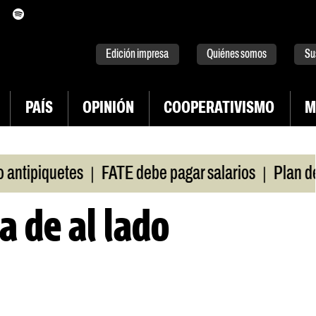
itter
instagram
tiktok
Youtube
Spotify
Edición impresa
Quiénes somos
Su
PAÍS
OPINIÓN
COOPERATIVISMO
M
|
|
ipiquetes
FATE debe pagar salarios
Plan de lu
a de al lado