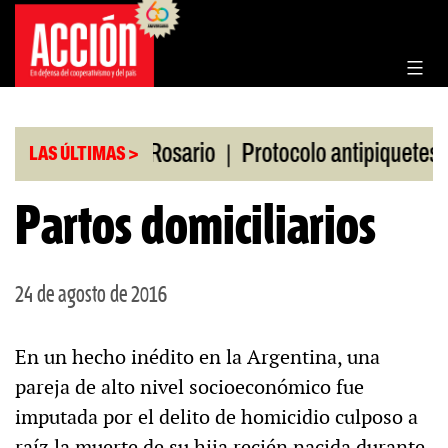
Saltar
al
contenido
|
|
en la Bolsa de Rosario
Protocolo antipiquetes
LAS ÚLTIMAS >
Partos domiciliarios
24 de agosto de 2016
En un hecho inédito en la Argentina, una
pareja de alto nivel socioeconómico fue
imputada por el delito de homicidio culposo a
raíz la muerte de su hija recién nacida durante