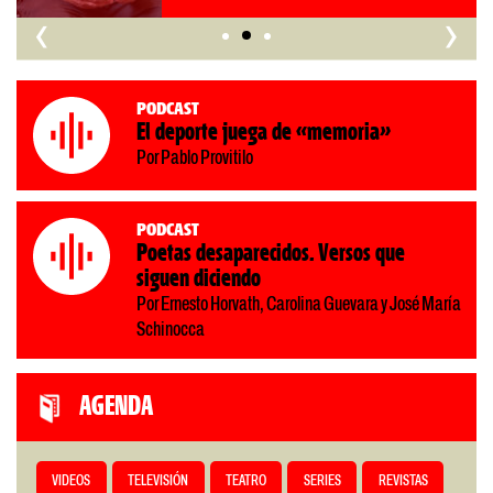
‹
›
Podcast
El deporte juega de «memoria»
Por Pablo Provitilo
Podcast
Poetas desaparecidos. Versos que
siguen diciendo
Por Ernesto Horvath, Carolina Guevara y José María
Schinocca
AGENDA
VIDEOS
TELEVISIÓN
TEATRO
SERIES
REVISTAS