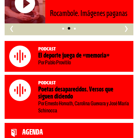
Rocambole. Imágenes paganas
‹
›
Podcast
El deporte juega de «memoria»
Por Pablo Provitilo
Podcast
Poetas desaparecidos. Versos que
siguen diciendo
Por Ernesto Horvath, Carolina Guevara y José María
Schinocca
AGENDA