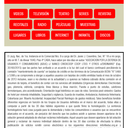
VIDEOS
TELEVISIÓN
TEATRO
SERIES
REVISTAS
RECITALES
RADIO
PELÍCULAS
MUESTRAS
LUGARES
LIBROS
INTERNET
INFANTIL
DISCOS