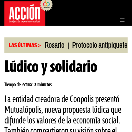
Saltar
al
contenido
|
|
en la Bolsa de Rosario
Protocolo antipiquetes
F
LAS ÚLTIMAS >
Lúdico y solidario
Tiempo de lectura:
2 minutos
La entidad creadora de Coopolis presentó
Mutualópolis, nueva propuesta lúdica que
difunde los valores de la economía social.
También compartieron su visión sobre el