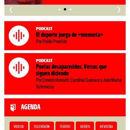
‹
›
Podcast
El deporte juega de «memoria»
Por Pablo Provitilo
Podcast
Poetas desaparecidos. Versos que
siguen diciendo
Por Ernesto Horvath, Carolina Guevara y José María
Schinocca
AGENDA
VIDEOS
TELEVISIÓN
TEATRO
SERIES
REVISTAS