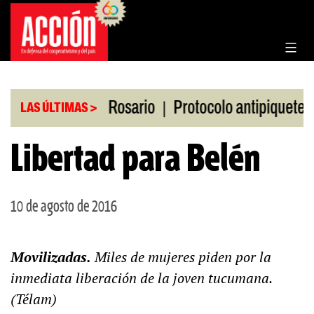
Saltar
al
contenido
|
|
en la Bolsa de Rosario
Protocolo antipiquetes
LAS ÚLTIMAS >
Libertad para Belén
10 de agosto de 2016
Movilizadas.
Miles de mujeres piden por la
inmediata liberación de la joven tucumana.
(Télam)