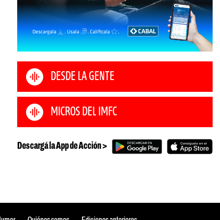
DESDE LA GENTE
MICROS DEL IMFC
Descargá la App de Acción >