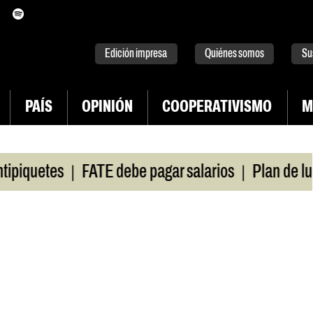
itter
instagram
tiktok
Youtube
Spotify
Edición impresa
Quiénes somos
Su
PAÍS
OPINIÓN
COOPERATIVISMO
M
|
|
quetes
FATE debe pagar salarios
Plan de lucha