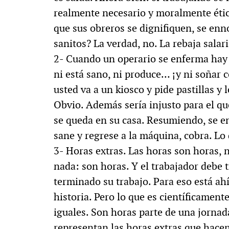
realmente necesario y moralmente étic
MULTIMEDIA
que sus obreros se dignifiquen, se enn
sanitos? La verdad, no. La rebaja salar
2- Cuando un operario se enferma hay 
. «La reforma
60º aniversario de A
ni está sano, ni produce… ¡y ni soñar 
al siglo XIX»
Periodismo con histo
usted va a un kiosco y pide pastillas y 
Obvio. Además sería injusto para el qu
se queda en su casa. Resumiendo, se e
sane y regrese a la máquina, cobra. Lo 
3- Horas extras. Las horas son horas, n
nada: son horas. Y el trabajador debe t
terminado su trabajo. Para eso está ahí.
historia. Pero lo que es científicament
iguales. Son horas parte de una jorna
representan las horas extras que hacen