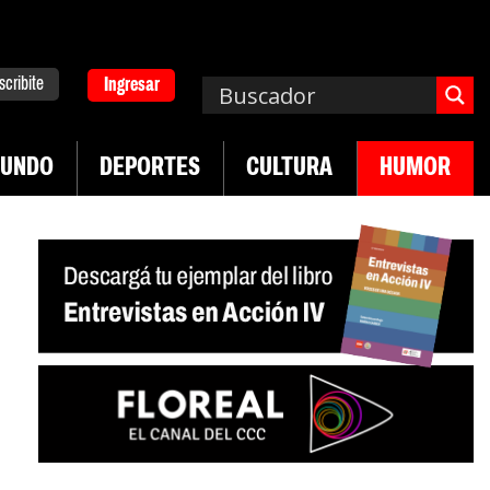
scribite
Ingresar
UNDO
DEPORTES
CULTURA
HUMOR
|
|
 de UTEP
Exportaciones del agro
Crece venta d