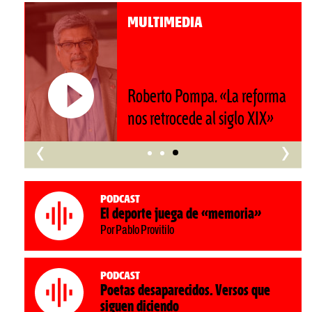
MULTIMEDIA
Roberto Pompa. «La reforma
nos retrocede al siglo XIX»
‹
›
Podcast
El deporte juega de «memoria»
Por Pablo Provitilo
Podcast
Poetas desaparecidos. Versos que
siguen diciendo