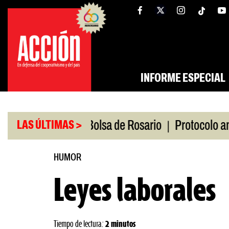
Saltar
tw
facebook
al
contenido
INFORME ESPECIAL
|
Caputo en la Bolsa de Rosario
Protocolo antipi
LAS ÚLTIMAS >
HUMOR
Leyes laborales
Tiempo de lectura:
2 minutos