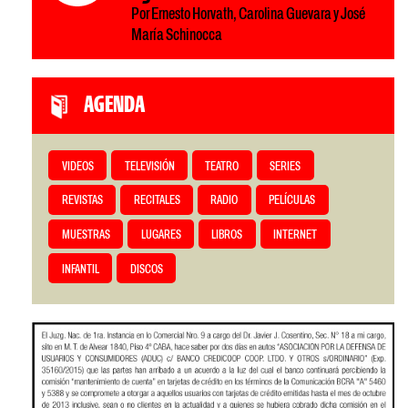
Por Ernesto Horvath, Carolina Guevara y José
María Schinocca
AGENDA
VIDEOS
TELEVISIÓN
TEATRO
SERIES
REVISTAS
RECITALES
RADIO
PELÍCULAS
MUESTRAS
LUGARES
LIBROS
INTERNET
INFANTIL
DISCOS