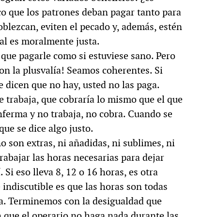
o que los patrones deban pagar tanto para
MULTIMEDIA
oblezcan, eviten el pecado y, además, estén
ial es moralmente justa.
que pagarle como si estuviese sano. Pero
cción.
Rocambole. Imágenes
con la plusvalía! Seamos coherentes. Si
ria
paganas
le dicen que no hay, usted no las paga.
e trabaja, que cobraría lo mismo que el que
nferma y no trabaja, no cobra. Cuando se
que se dice algo justo.
o son extras, ni añadidas, ni sublimes, ni
rabajar las horas necesarias para dejar
 Si eso lleva 8, 12 o 16 horas, es otra
e indiscutible es que las horas son todas
da. Terminemos con la desigualdad que
 que el operario no haga nada durante las