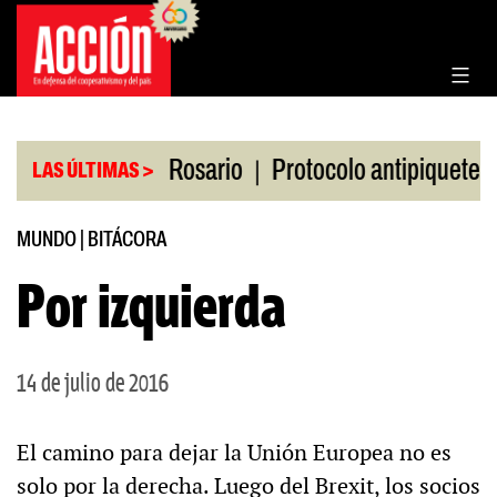
Saltar
al
contenido
|
|
n la Bolsa de Rosario
Protocolo antipiquetes
F
LAS ÚLTIMAS >
MUNDO
|
BITÁCORA
Por izquierda
14 de julio de 2016
El camino para dejar la Unión Europea no es
solo por la derecha. Luego del Brexit, los socios