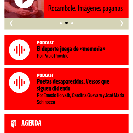
Rocambole. Imágenes paganas
n
‹
›
Podcast
El deporte juega de «memoria»
Por Pablo Provitilo
Podcast
Poetas desaparecidos. Versos que
siguen diciendo
Por Ernesto Horvath, Carolina Guevara y José María
Schinocca
AGENDA