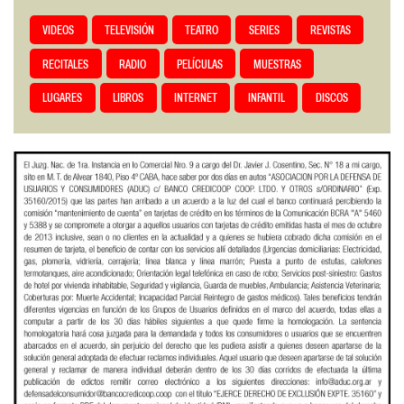
VIDEOS
TELEVISIÓN
TEATRO
SERIES
REVISTAS
RECITALES
RADIO
PELÍCULAS
MUESTRAS
LUGARES
LIBROS
INTERNET
INFANTIL
DISCOS