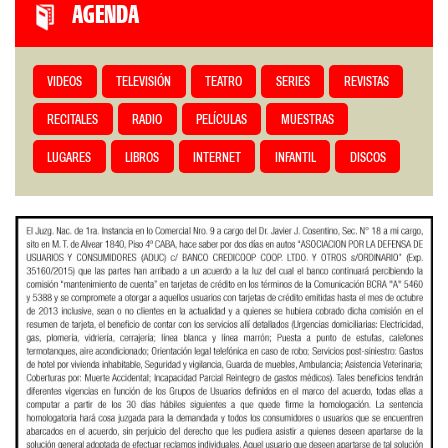
AGENDA
VIDEOS
TELEVISIÓN
TEATRO
SERIES
REVISTAS
RECITALES
RADIO
PELÍCULAS
MUESTRAS
LUGARES
LIBROS
INTERNET
INFANTIL
DISCOS