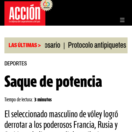
Saltar
al
contenido
|
|
a Bolsa de Rosario
Protocolo antipiquetes
FATE
LAS ÚLTIMAS >
DEPORTES
Saque de potencia
Tiempo de lectura:
3 minutos
El seleccionado masculino de vóley logró
derrotar a los poderosos Francia, Rusia y