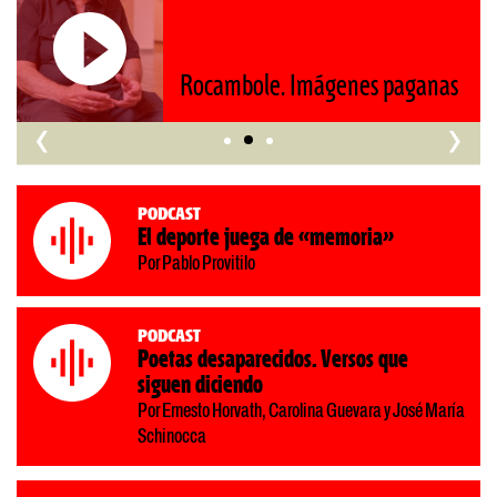
nos retrocede al siglo XIX»
‹
›
Podcast
El deporte juega de «memoria»
Por Pablo Provitilo
Podcast
Poetas desaparecidos. Versos que
siguen diciendo
Por Ernesto Horvath, Carolina Guevara y José María
Schinocca